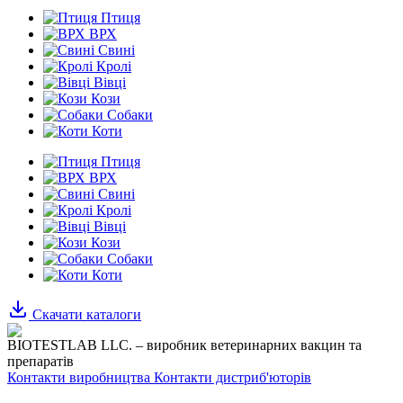
Птиця
ВРХ
Свині
Кролі
Вівці
Кози
Собаки
Коти
Птиця
ВРХ
Свині
Кролі
Вівці
Кози
Собаки
Коти
Скачати каталоги
BIOTESTLAB LLC. – виробник ветеринарних вакцин та
препаратів
Контакти виробництва
Контакти дистриб'юторів