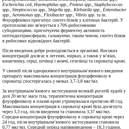
Escherichia coli, Haemophilus spp., Proteus spp., Staphylococcus
spp., Streptococcus spp., Shigella spp., Klebsiella spp., Enterobacter
spp., Aeromonas spp., Flexibacter spp., Vibrio spp.
та ін.
Флуорфенікол пригнічує синтез білків у клітинах бактерій. У
протоплазмі він зв'язується з 70S-рибосомними
субодиницями, пригнічуючи ферментну активність
пептидилтрансферази, гальмуючи, таким чином, синтез білків
в рибосомах відповідних бактерій.
Після введення добре розподіляється в організмі. Високих
концентрацій досягає в легенях, нирках, а також у м’язах,
кишечнику, серці, печінці і жовчі, селезінці та сироватці крові.
У свиней після одноразового внутрішньом’язового введення
препарату максимальна концентрація флуорфеніколу в
сироватці спостерігалась у межах 3,7-3,8 мкг/мл.
За внутрішньом’язового застосування великій рогатій худобі у
дозі 20 мг/кг маси тіла, терапевтична концентрація
флуорфеніколу в плазмі крові утримувалася протягом 48 год.
Максимальна концентрація в сироватці крові була досягнута
через 3,3 год. після введення та становила 3,37 мкг/мл.
Середня концентрація флуорфеніколу в сироватці крові через
24 год. після внутрішньом’язового застосування становила
0,77 мкг/мл. Середній період напіввиведення – 18,3 години.