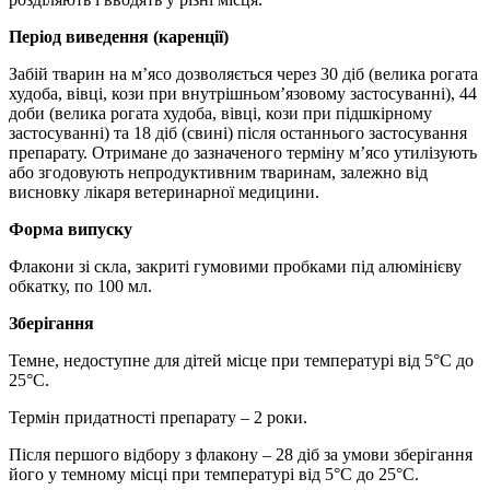
Період виведення (каренції)
Забій тварин на м’ясо дозволяється через 30 діб (велика рогата
худоба, вівці, кози при внутрішньом’язовому застосуванні), 44
доби (велика рогата худоба, вівці, кози при підшкірному
застосуванні) та 18 діб (свині) після останнього застосування
препарату. Отримане до зазначеного терміну м’ясо утилізують
або згодовують непродуктивним тваринам, залежно від
висновку лікаря ветеринарної медицини.
Форма випуску
Флакони зі скла, закриті гумовими пробками під алюмінієву
обкатку, по 100 мл.
Зберігання
Темне, недоступне для дітей місце при температурі від 5°С до
25°С.
Термін придатності препарату – 2 роки.
Після першого відбору з флакону – 28 діб за умови зберігання
його у темному місці при температурі від 5°С до 25°С.