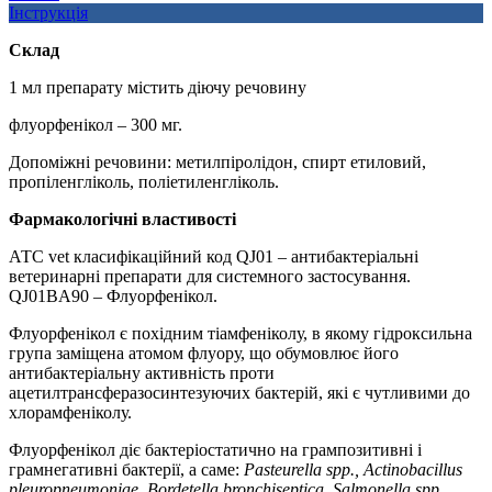
Інструкція
Склад
1 мл препарату містить діючу речовину
флуорфенікол – 300 мг.
Допоміжні речовини: метилпіролідон, спирт етиловий,
пропіленгліколь, поліетиленгліколь.
Фармакологічні властивості
АТС vet класифікаційний код QJ01 – антибактеріальні
ветеринарні препарати для системного застосування.
QJ01BA90 – Флуорфенікол.
Флуорфенікол є похідним тіамфеніколу, в якому гідроксильна
група заміщена атомом флуору, що обумовлює його
антибактеріальну активність проти
ацетилтрансферазосинтезуючих бактерій, які є чутливими до
хлорамфеніколу.
Флуорфенікол діє бактеріостатично на грампозитивні і
грамнегативні бактерії, а саме:
Pasteurella spp., Actinobacillus
pleuropneumoniae, Bordetella bronchiseptica, Salmonella spp.,