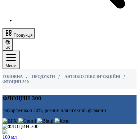
Продукція
uk
Меню
ГОЛОВНА
ПРОДУКТИ
АНТИБІОТИКИ ІН'ЄКЦІЙНІ
ФЛОЦИН-300
ФЛОЦИН-300
флуорфенікол 30%, розчин для ін'єкцій, флакони
100 мл