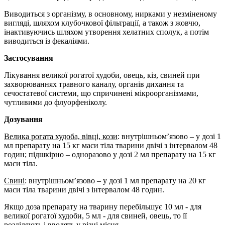
Виводиться з організму, в основному, нирками у незміненому
вигляді, шляхом клубочкової фільтрації, а також з жовчю,
інактивуючись шляхом утворення хелатних сполук, а потім
виводиться із фекаліями.
Застосування
Лікування великої рогатої худоби, овець, кіз, свиней при
захворюваннях травного каналу, органів дихання та
сечостатевої системи, що спричинені мікроорганізмами,
чутливими до флуорфеніколу.
Дозування
Велика рогата худоба, вівці, кози
: внутрішньом’язово – у дозі 1
мл препарату на 15 кг маси тіла тварини двічі з інтервалом 48
годин; підшкірно – одноразово у дозі 2 мл препарату на 15 кг
маси тіла.
Свині
: внутрішньом’язово – у дозі 1 мл препарату на 20 кг
маси тіла тварини двічі з інтервалом 48 годин.
Якщо доза препарату на тварину перебільшує 10 мл - для
великої рогатої худоби, 5 мл - для свиней, овець, то її
розділяють і вводять у різні місця.