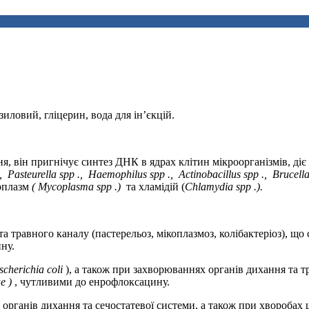
зиловий, гліцерин, вода для ін’єкцій.
я, він пригнічує синтез ДНК в ядрах клітин мікроорганізмів, д
.,
Pasteurella
spp
.,
Haemophilus
spp
.,
Actinobacillus
spp
.,
Brucell
коплазм
(
Mycoplasma
spp
.)
та хламідій (
Chlamydia
spp
.).
а травного каналу (пастерельоз, мікоплазмоз, колібактеріоз), що
ну.
scherichia coli
), а також при захворюваннях органів дихання та 
ae
)
, чутливими до енрофлоксацину.
 органів дихання та сечостатевої системи, а також при хворобах