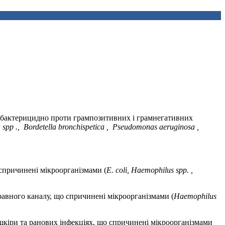
іє бактерицидно проти грампозитивних і грамнегативних
a
spp
.,
Bordetella
bronchispetica
,
Pseudomonas
aeruginosa
,
 спричинені мікроорганізмами (
E. coli, Haemophilus spp.
,
травного каналу, що спричинені мікроорганізмами (
Haemophilus
 шкіри та ранових інфекціях, що спричинені мікроорганізмами