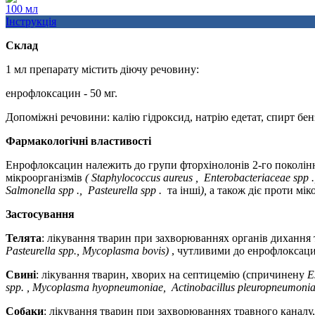
100 мл
Інструкція
Склад
1 мл препарату містить діючу речовину:
енрофлоксацин - 50 мг.
Допоміжні речовини:
калію гідроксид, натрію едетат, спирт бен
Фармакологічні властивості
Енрофлоксацин належить до групи фторхінолонів 2-го поколінн
мікроорганізмів
(
Staphylococcus
aureus
,
Enterobacteriaceae
spp
Salmonella
spp
.,
Pasteurella
spp
.
та інші
),
а також діє проти мі
Застосування
Телята
: лікування тварин при захворюваннях органів дихання т
Pasteurella spp., Mycoplasma bovis)
, чутливими до енрофлоксаци
Cвині
: лікування тварин, хворих на септицемію (спричинену
E
spp.
, Mycoplasma hyopneumoniae,
Actinobacillus pleuropneumoni
Собаки
: лікування тварин при захворюваннях травного каналу,