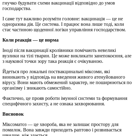
гнучко будувати схеми вакцинації відповідно до умов
господарства.
І саме тут важливо розуміти головне: вакцинація — це не
одноразова дія. Це система. І працює вона лише тоді, коли
стає частиною щоденної логіки управління господарством.
Коли реакція — це норма
Іноді після вакцинації кролівники помічають невеликі
вузлики на тілі тварин. Це може викликати занепокоєння, але
з наукової точки зору така реакція є очікуваною.
Йдеться про локальні поствакцинальні міксоми, які
виникають у відповідь на введення живого атенуйованого
вірусу. Вони мають обмежений характер, не поширюються по
організму і зникають самостійно.
Фактично, це прояв роботи імунної системи та формування
специфічного захисту, а не ознака захворювання.
Висновок
Міксоматоз — це хвороба, яка не залишає простору для
помилок. Вона завжди приходить раптово і розвивається
швидше, ніж здається.