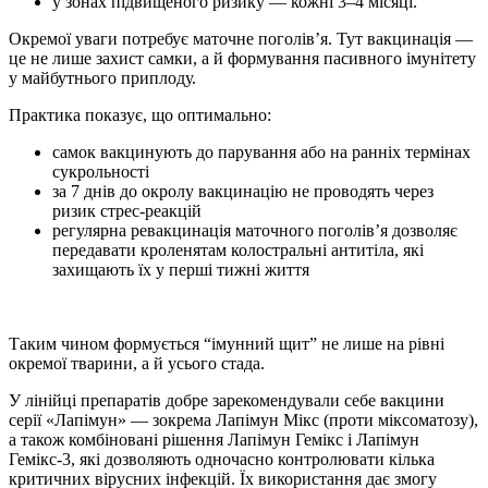
у зонах підвищеного ризику — кожні 3–4 місяці.
Окремої уваги потребує маточне поголів’я. Тут вакцинація —
це не лише захист самки, а й формування пасивного імунітету
у майбутнього приплоду.
Практика показує, що оптимально:
самок вакцинують до парування або на ранніх термінах
сукрольності
за 7 днів до окролу вакцинацію не проводять через
ризик стрес-реакцій
регулярна ревакцинація маточного поголів’я дозволяє
передавати кроленятам колостральні антитіла, які
захищають їх у перші тижні життя
Таким чином формується “імунний щит” не лише на рівні
окремої тварини, а й усього стада.
У лінійці препаратів добре зарекомендували себе вакцини
серії «Лапімун» — зокрема Лапімун Мікс (проти міксоматозу),
а також комбіновані рішення Лапімун Гемікс і Лапімун
Гемікс-3, які дозволяють одночасно контролювати кілька
критичних вірусних інфекцій. Їх використання дає змогу