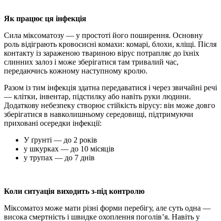
Як працює ця інфекція
Сила міксоматозу — у простоті його поширення. Основну
роль відіграють кровосисні комахи: комарі, блохи, кліщі. Після
контакту із зараженою твариною вірус потрапляє до їхніх
слинних залоз і може зберігатися там тривалий час,
передаючись кожному наступному кролю.
Разом із тим інфекція здатна передаватися і через звичайні речі
— клітки, інвентар, підстилку або навіть руки людини.
Додаткову небезпеку створює стійкість вірусу: він може довго
зберігатися в навколишньому середовищі, підтримуючи
приховані осередки інфекції:
У ґрунті — до 2 років
у шкурках — до 10 місяців
у трупах — до 7 днів
Коли ситуація виходить з-під контролю
Міксоматоз може мати різні форми перебігу, але суть одна —
висока смертність і швидке охоплення поголів’я. Навіть у