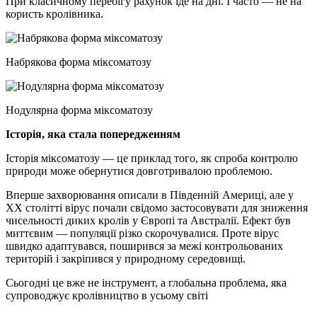
При класичному перебігу рахунок іде на дні. І часто — не на
користь кролівника.
Набрякова форма міксоматозу
Нодулярна форма міксоматозу
Історія, яка стала попередженням
Історія міксоматозу — це приклад того, як спроба контролю
природи може обернутися довготривалою проблемою.
Вперше захворювання описали в Південній Америці, але у
ХХ столітті вірус почали свідомо застосовувати для зниження
чисельності диких кролів у Європі та Австралії. Ефект був
миттєвим — популяції різко скорочувалися. Проте вірус
швидко адаптувався, поширився за межі контрольованих
територій і закріпився у природному середовищі.
Сьогодні це вже не інструмент, а глобальна проблема, яка
супроводжує кролівництво в усьому світі