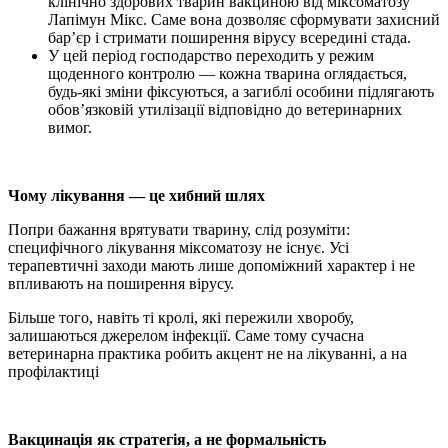
клінічно здорових тварин вакциною від міксоматозу
Лапімун Мікс. Саме вона дозволяє сформувати захисний
бар’єр і стримати поширення вірусу всередині стада.
У цей період господарство переходить у режим
щоденного контролю — кожна тварина оглядається,
будь-які зміни фіксуються, а загиблі особини підлягають
обов’язковій утилізації відповідно до ветеринарних
вимог.
Чому лікування — це хибний шлях
Попри бажання врятувати тварину, слід розуміти:
специфічного лікування міксоматозу не існує. Усі
терапевтичні заходи мають лише допоміжний характер і не
впливають на поширення вірусу.
Більше того, навіть ті кролі, які пережили хворобу,
залишаються джерелом інфекції. Саме тому сучасна
ветеринарна практика робить акцент не на лікуванні, а на
профілактиці
Вакцинація як стратегія, а не формальність