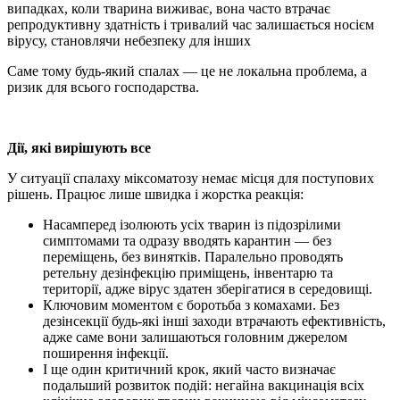
випадках, коли тварина виживає, вона часто втрачає
репродуктивну здатність і тривалий час залишається носієм
вірусу, становлячи небезпеку для інших
Саме тому будь-який спалах — це не локальна проблема, а
ризик для всього господарства.
Дії, які вирішують все
У ситуації спалаху міксоматозу немає місця для поступових
рішень. Працює лише швидка і жорстка реакція:
Насамперед ізолюють усіх тварин із підозрілими
симптомами та одразу вводять карантин — без
переміщень, без винятків. Паралельно проводять
ретельну дезінфекцію приміщень, інвентарю та
території, адже вірус здатен зберігатися в середовищі.
Ключовим моментом є боротьба з комахами. Без
дезінсекції будь-які інші заходи втрачають ефективність,
адже саме вони залишаються головним джерелом
поширення інфекції.
І ще один критичний крок, який часто визначає
подальший розвиток подій: негайна вакцинація всіх