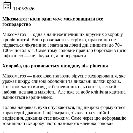
11/05/2026
Міксоматоз: коли один укус може знищити все
господарство
Міксоматоз — одна з найнебезпечніших вірусних хвороб у
кролівництві. Вона розвивається стрімко, практично не
піддається лікуванню і здатна за лічені дні знищити до 70–
100% поголів’я. Саме тому головне правило боротьби з цією
інфекцією — не лікувати, а попереджати.
Хвороба, що розвивається швидше, ніж рішення
Міксоматоз — висококонтагіозне вірусне захворювання, яке
уражає шкіру, слизові оболонки та дихальні шляхи кролів.
Початок часто виглядає безневинно: сльозотеча, легкий
набряк, незначна млявість. Але вже за добу клінічна картина
змінюється кардинально.
Голова набрякає, вуха опускаються, під шкірою формуються
характерні драглисті інфільтрати, з’являються гнійні
виділення, дихання стає важким. Саме через цю деформацію
зовнішності хворобу часто називають «левова голова».