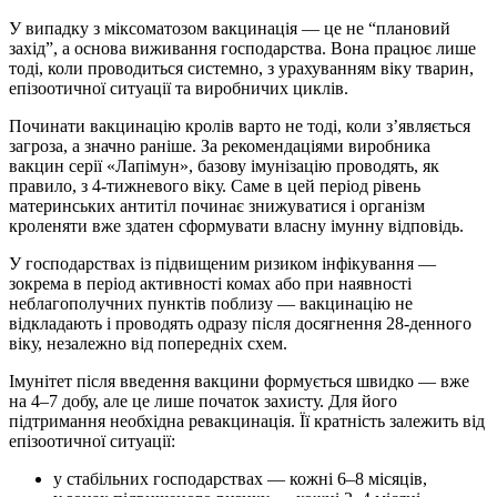
У випадку з міксоматозом вакцинація — це не “плановий
захід”, а основа виживання господарства. Вона працює лише
тоді, коли проводиться системно, з урахуванням віку тварин,
епізоотичної ситуації та виробничих циклів.
Починати вакцинацію кролів варто не тоді, коли з’являється
загроза, а значно раніше. За рекомендаціями виробника
вакцин серії «Лапімун», базову імунізацію проводять, як
правило, з 4-тижневого віку. Саме в цей період рівень
материнських антитіл починає знижуватися і організм
кроленяти вже здатен сформувати власну імунну відповідь.
У господарствах із підвищеним ризиком інфікування —
зокрема в період активності комах або при наявності
неблагополучних пунктів поблизу — вакцинацію не
відкладають і проводять одразу після досягнення 28-денного
віку, незалежно від попередніх схем.
Імунітет після введення вакцини формується швидко — вже
на 4–7 добу, але це лише початок захисту. Для його
підтримання необхідна ревакцинація. Її кратність залежить від
епізоотичної ситуації:
у стабільних господарствах — кожні 6–8 місяців,