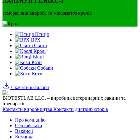
ЛАПІМУН ГЕМІКС-3
геморагічна хвороба та міксоматоз кролів
Птиця
ВРХ
Свині
Кролі
Вівці
Кози
Собаки
Коти
Скачати каталоги
BIOTESTLAB LLC. – виробник ветеринарних вакцин та
препаратів
Контакти виробництва
Контакти дистриб'юторів
Про компанію
Сертифікати
Вакансії
Команда