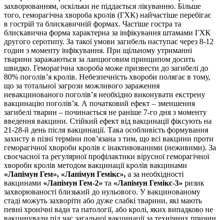
захворюванням, оскільки не піддається лікуванню. Більше
того, геморагічна хвороба кролів (ГХК) найчастіше перебігає
в гострій та блискавичній формах. Частіше гостра та
блискавична форма характерна за інфікування штамами ГХК
другого серотипу. За такої умови загибель наступає через 8-12
годин з моменту інфікування. При щільному утриманні
тварини заражаються за ланцюговим принципом досить
швидко. Геморагічна хвороба може призвести до загибелі до
80% поголів’я кролів. Небезпечність хвороби полягає в тому,
що за тотальної загрози можливого зараження
невакцинованого поголів’я необхідно виконувати екстрену
вакцинацію поголів’я. А початковий ефект – зменшення
загибелі тварин – починається не раніше 7-го дня з моменту
введення вакцини. Стійкий ефект від вакцинації фіксують на
21-28-й день після вакцинації. Така особливість формування
захисту в пізні терміни пов’язана з тим, що всі вакцини проти
геморагічної хвороби кролів є інактивованими (неживими). За
своєчасної та регулярної профілактики вірусної геморагічної
хвороби кролів методом вакцинації кролів вакцинами
«Лапімун Гем», «Лапімун Гемікс»,
а за необхідності
вакцинами
«Лапімун Гем-2»
та
«Лапімун Гемікс-3»
ризик
захворюваності близький до нульового. У вакцинованому
стаді можуть захворіти або дуже слабкі тварини, які мають
певні хронічні вади та патології, або кролі, яких випадково не
вакцинували під час загальної вакцинації за технічних причин