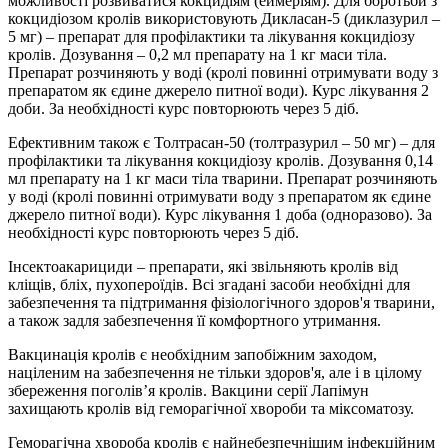
можливості розвиватися кокцидіям (еймеріям). Для боротьби з
кокцидіозом кролів використовують Дикласан-5 (диклазурил –
5 мг) – препарат для профілактики та лікування кокцидіозу
кролів. Дозування – 0,2 мл препарату на 1 кг маси тіла.
Препарат розчиняють у воді (кролі повинні отримувати воду з
препаратом як єдине джерело питної води). Курс лікування 2
доби. За необхідності курс повторюють через 5 діб.
Ефективним також є Толтрасан-50 (толтразурил – 50 мг) – для
профілактики та лікування кокцидіозу кролів. Дозування 0,14
мл препарату на 1 кг маси тіла тварини. Препарат розчиняють
у воді (кролі повинні отримувати воду з препаратом як єдине
джерело питної води). Курс лікування 1 доба (одноразово). За
необхідності курс повторюють через 5 діб.
Інсектоакарициди – препарати, які звільняють кролів від
кліщів, бліх, пухопероїдів. Всі згадані засоби необхідні для
забезпечення та підтримання фізіологічного здоров'я тварини,
а також задля забезпечення її комфортного утримання.
Вакцинація кролів є необхідним запобіжним заходом,
націленим на забезпечення не тільки здоров'я, але і в цілому
збереження поголів’я кролів. Вакцини серії Лапімун
захищають кролів від геморагічної хвороби та міксоматозу.
Геморагічна хвороба кролів є найнебезпечнішим інфекційним