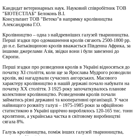
Кандидат ветеринарных наук. Науковий співробітник ТОВ
"БІОТЕСТЛАБ" Белоконь В.І.
Консультант ТОВ "Ветеко"в напрямку кролівництва
Александрова Г.О.
Кролівництво – одна з найдревніших галузей тваринництва.
Перші згадки про одомашнення кролів сягають 2500-1800 рр.
до н.е. Батьківщиною кролів вважається Південна Африка, за
іншими джерелами Азія, звідки вони і були завезенні до
Європи.
Перші згадки про розведення кролів в Україні відносяться до
початку ХІ століття, коли ще за Ярослава Мудрого розводили
кролів, які нагадували сучасних ангорських. Масового
характеру кролівництво в нашій державі почало набувати на
початку ХХ століття. З 1925 року започаткувалось планове
колективне кролівництво. Розведенням кролів почали
займатись різні державні та кооперативні організації. У часи
найвищого розквіту галузі – 1975-1985 роки за офіційною
статистикою в Україні щорічно вироблялось 120-165 тис. тонн
кролятини, а українська частка в світовому виробництві
сягала 8%.
Галузь кролівництва, поміж інших галузей тваринництва,