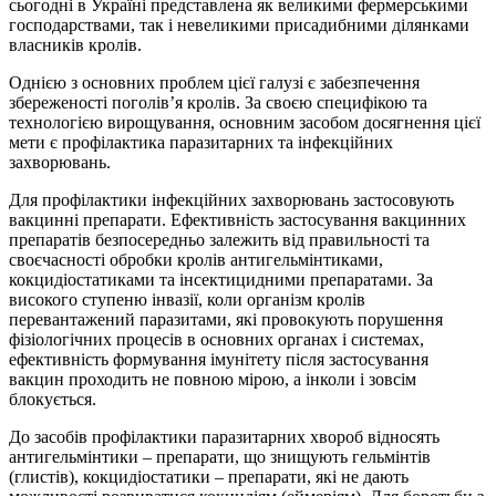
сьогодні в Україні представлена як великими фермерськими
господарствами, так і невеликими присадибними ділянками
власників кролів.
Однією з основних проблем цієї галузі є забезпечення
збереженості поголів’я кролів. За своєю специфікою та
технологією вирощування, основним засобом досягнення цієї
мети є профілактика паразитарних та інфекційних
захворювань.
Для профілактики інфекційних захворювань застосовують
вакцинні препарати. Ефективність застосування вакцинних
препаратів безпосередньо залежить від правильності та
своєчасності обробки кролів антигельмінтиками,
кокцидіостатиками та інсектицидними препаратами. За
високого ступеню інвазії, коли організм кролів
перевантажений паразитами, які провокують порушення
фізіологічних процесів в основних органах і системах,
ефективність формування імунітету після застосування
вакцин проходить не повною мірою, а інколи і зовсім
блокується.
До засобів профілактики паразитарних хвороб відносять
антигельмінтики – препарати, що знищують гельмінтів
(глистів), кокцидіостатики – препарати, які не дають