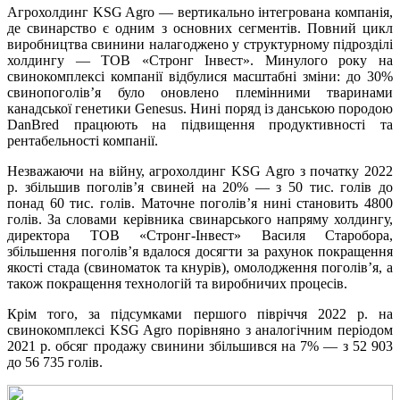
Агрохолдинг KSG Agro — вертикально інтегрована компанія,
де свинарство є одним з основних сегментів. Повний цикл
виробництва свинини налагоджено у структурному підрозділі
холдингу — ТОВ «Стронг Інвест». Минулого року на
свинокомплексі компанії відбулися масштабні зміни: до 30%
свинопоголів’я було оновлено племінними тваринами
канадської генетики Genesus. Нині поряд із данською породою
DanBred працюють на підвищення продуктивності та
рентабельності компанії.
Незважаючи на війну, агрохолдинг KSG Agro з початку 2022
р. збільшив поголів’я свиней на 20% — з 50 тис. голів до
понад 60 тис. голів. Маточне поголів’я нині становить 4800
голів. За словами керівника свинарського напряму холдингу,
директора ТОВ «Стронг-Інвест» Василя Старобора,
збільшення поголів’я вдалося досягти за рахунок покращення
якості стада (свиноматок та кнурів), омолодження поголів’я, а
також покращення технологій та виробничих процесів.
Крім того, за підсумками першого півріччя 2022 р. на
свинокомплексі KSG Agro порівняно з аналогічним періодом
2021 р. обсяг продажу свинини збільшився на 7% — з 52 903
до 56 735 голів.