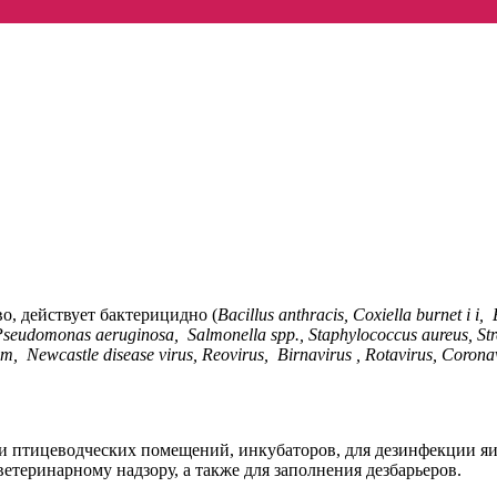
 действует бактерицидно (
Bacillus anthracis, Coxiella burnet
i
i,
Pseudomonas aeruginosa,
Salmonella spp., Staphylococcus aureus, Str
um,
Newcastle disease virus, Reovirus,
Birnavirus
, Rotavirus, Corona
тицеводческих помещений, инкубаторов, для дезинфекции яиц 
етеринарному надзору, а также для заполнения дезбарьеров.