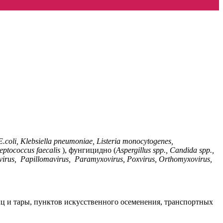
E.coli, Klebsiella pneumoniae, Listeria monocytogenes,
eptococcus faecalis
), фунгицидно (
Aspergillus spp., Candida spp.,
virus,
Papillomavirus,
Paramyxovirus, Poxvirus, Orthomyxovirus,
и тары, пунктов искусственного осеменения, транспортных