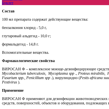
Буклет
Состав
100 мл препарата содержат действующие вещества:
бензалкония хлорид - 5,0 г,
глутаровый альдегид - 10,0 г;
формальдегид - 14,8 г.
Вспомогательные вещества.
Фармакологические свойства
ВИРОСАН Ф – комплексное моюще-дезинфицирующее средство,
Mycobacterium tuberculosis,
Mycoplasma spp
.,
Proteus mirabilis,
Fusarium spp., Penicillium spp
.), вирулицидно (
Pestis africana su
Pestivirus
).
Применение
ВИРОСАН Ф применяют для дезинфекции животноводческих и п
средств, поверхностей, объектов и оборудования, подлежащих в