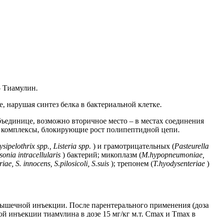
– Тиамулин.
 нарушая синтез белка в бактериальной клетке.
бъединице, возможно вторичное место – в местах соединения
е комплексы, блокирующие рост полипептидной цепи.
ipelothrix spp., Listeria spp.
) и грамотрицательных (
Pasteurella
nia intracellularis
) бактерий; микоплазм (
M.hypopneumoniae,
ae, S. innocens, S.pilosicoli, S.suis
); трепонем (
T.hyodysenteriae
)
имышечной инъекции. После парентерального применения (доза
ой инъекции тиамулина в дозе 15 мг/кг м.т. Сmах и Тmах в