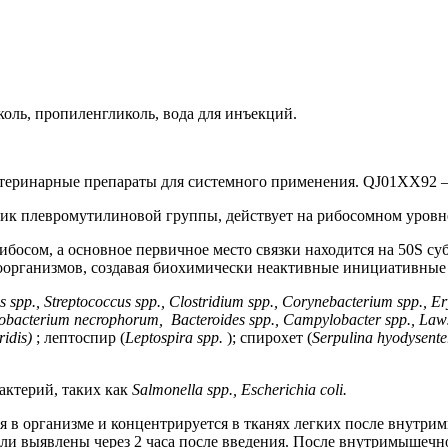
оль, пропиленгликоль, вода для инъекций.
етеринарные препараты для системного применения. QJ01XX92 
к плевромутилиновой группы, действует на рибосомном уровне,
босом, а основное первичное место связки находится на 50S су
роорганизмов, создавая биохимически неактивные инициативны
 spp., Streptococcus spp., Clostridium spp., Corynebacterium spp., Erys
usobacterium necrophorum,
Bacteroides spp.,
Campylobacter spp., Lawso
idis)
; лептоспир (
Leptospira spp.
); спирохет (
Serpulina hyodysenteri
актерий, таких как
Salmonella spp., Escherichia соlі.
ся в организме и концентрируется в тканях легких после внутр
были выявлены через 2 часа после введения. После внутримышечн