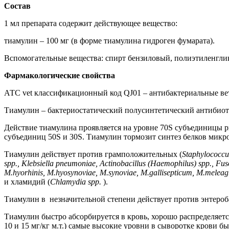
Состав
1 мл препарата содержит действующее вещество:
тиамулин – 100 мг (в форме тиамулина гидроген фумарата).
Вспомогательные вещества: спирт бензиловый, полиэтиленглик
Фармакологические
c
войства
АТС vet классификационный код QJ01 – антибактериальные в
Тиамулин – бактериостатический полусинтетический антибиоти
Действие тиамулина проявляется на уровне 70S субъединицы ри
субъединиц 50S и 30S. Тиамулин тормозит синтез белков мик
Тиамулин действует против грамположительных (
Staphylococcus
spp., Klebsiella pneumoniae, Actinobacillus (Haemophilus) spp., F
M.hyorhinis, M.hyosynoviae, M.synoviae, M.gallisepticum, M.meleagr
и хламидий (
Chlamydia spp.
).
Тиамулин в
незначительной степени действует против энтероб
Тиамулин быстро абсорбируется в кровь, хорошо распределяет
10 и 15 мг/кг м.т.) самые высокие уровни в сыворотке крови 