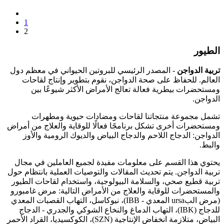
1
2
الطيور
تربية الدواجن
- المصدر الرئيسي للبروتين الحيواني في معظم دول
العالم. للحفاظ على صحة الدواجن، نقوم بتطوير وإنتاج لقاحات
ومستحضرات بيطرية فعالة تعالج الأمراض الأكثر شيوعًا بين
الدواجن.
تشمل مجموعة منتجاتنا لقاحات ومضادات حيوية ومطهرات
ومستحضرات أخرى تشكل برنامجًا فعالًا للوقاية والعلاج من أمراض
الدواجن: الدجاج اللاحم والدجاج البياض والديوك الرومية والأوز
والبط.
يحتوي هذا القسم على معلومات مفيدة لجميع العاملين في مجال
تربية الدواجن. يتم تحديث المقالات والتوصيات العملية بانتظام حول
تربية قطيع صحي، والسلامة البيولوجية، واستخدام لقاحات الطيور
والمستحضرات للوقاية والعلاج من الأمراض التالية: مرض غامبورو
(مرض البursa المعدي - IBB)، نيوكاسل، التهاب القصبات المعدي
للدجاج (IBK)، التهاب الدماغ والنخاع الشوكي والجدري - الدجاج
البياض، متلازمة انخفاض الإنتاجية (SZN)، الكوكسيديا، القراد الأحمر