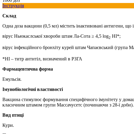
1000 доз
Інструкція
Склад
Одна доза вакцини (0,5 мл) містить інактивовані антигени, що
вірус Ньюкаслської хвороби штам Ла-Сота ≥ 4,5 lоg
HI*;
2
вірус інфекційного бронхіту курей штам Чапаєвський (група Мас
*HI – титр антитіл, визначений в РЗГА
Фармацевтична форма
Емульсія.
Імунобіологічні властивості
Вакцина стимулює формування специфічного імунітету у домаш
класичним штамом групи Массачусетс (починаючи з 28-ї доби).
Вид птиці
Кури.