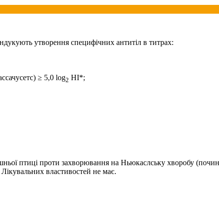
 індукують утворення специфічних антитіл в титрах:
сачусетс) ≥ 5,0 lоg
HI*;
2
ньої птиці проти захворювання на Ньюкаслську хворобу (починаю
 Лікувальних властивостей не має.