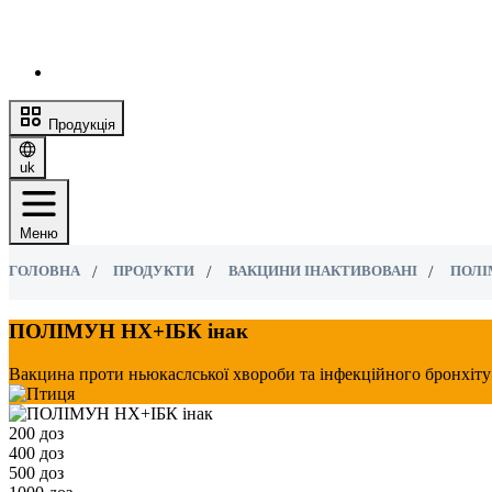
Продукція
uk
Меню
ГОЛОВНА
ПРОДУКТИ
ВАКЦИНИ ІНАКТИВОВАНІ
ПОЛІ
ПОЛІМУН НХ+ІБК інак
Вакцина проти ньюкаслської хвороби та інфекційного бронхіту
200 доз
400 доз
500 доз