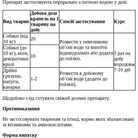
Препарат застосовують перорально з питною водою у дозі:
Добова доза
крапель на 1
Вид тварин
Спосіб застосування
Курс
тварину на
добу
Собаки (від
20
10 кг)
Розвести у невеликому
об’ємі води та випоїти
Собаки (до
індивідуально або додати
10 кг), коти,
1 раз на
10
до поїлки.
декоративні
добу
кролі
впродовж
7-10 діб
Дрібні
Розвести в добовому
гризуни,
1-2
об’ємі води (додати до
папуги,
поїлки).
канарки
Щодобово слід готувати свіжий розчин препарату.
Протипоказання
Не застосовувати тваринам та птиці, корми яких збалансовані
за вітамінами та амінокислотами.
Форма випуску