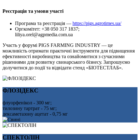
Реєстрація та умови участі
Програма та реєстрація —
https://pigs.agrotimes.ua/
Оргкомітет: +38 050 317 1837;
liliya.orel@agpmedia.com.ua
Участь у форумі PIGS FARMING INDUSTRY — це
можливість отримати практичні інструменти для підвищення
ефективності виробництва та ознайомитися з сучасними
рішеннями для розвитку свинарського бізнесу. Запрошуємо
долучитися до події та відвідати стенд «БІОТЕСТЛАБ».
ФЛОЗІДЕКС
флуорфенікол - 300 мг;
тилозину тартрат - 75 мг;
дексаметазону ацетат - 0,75 мг
СПЕКТОЛІН