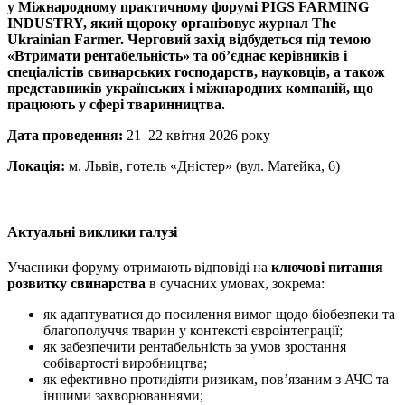
у Міжнародному практичному форумі PIGS FARMING
INDUSTRY, який щороку організовує журнал The
Ukrainian Farmer. Черговий захід відбудеться під темою
«Втримати рентабельність» та об’єднає керівників і
спеціалістів свинарських господарств, науковців, а також
представників українських і міжнародних компаній, що
працюють у сфері тваринництва.
Дата проведення:
21–22 квітня 2026 року
Локація:
м. Львів, готель «Дністер» (вул. Матейка, 6)
Актуальні виклики галузі
Учасники форуму отримають відповіді на
ключові питання
розвитку свинарства
в сучасних умовах, зокрема:
як адаптуватися до посилення вимог щодо біобезпеки та
благополуччя тварин у контексті євроінтеграції;
як забезпечити рентабельність за умов зростання
собівартості виробництва;
як ефективно протидіяти ризикам, пов’язаним з АЧС та
іншими захворюваннями;