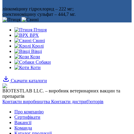
лінкоміцину гідрохлорид – 222 мг;
спектиноміцину сульфат – 444,7 мг.
Птиця
ВРХ
Свині
Кролі
Вівці
Кози
Собаки
Коти
Скачати каталоги
BIOTESTLAB LLC. – виробник ветеринарних вакцин та
препаратів
Контакти виробництва
Контакти дистриб'юторів
Про компанію
Сертифікати
Вакансії
Команда
Каталог продукції