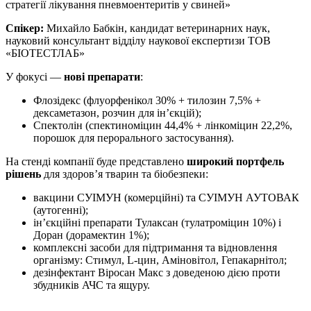
стратегії лікування пневмоентеритів у свиней»
Спікер:
Михайло Бабкін, кандидат ветеринарних наук,
науковий консультант відділу наукової експертизи ТОВ
«БІОТЕСТЛАБ»
У фокусі —
нові препарати
:
Флозідекс (флуорфенікол 30% + тилозин 7,5% +
дексаметазон, розчин для ін’єкцій);
Спектолін (спектиноміцин 44,4% + лінкоміцин 22,2%,
порошок для перорального застосування).
На стенді компанії буде представлено
широкий портфель
рішень
для здоров’я тварин та біобезпеки:
вакцини СУІМУН (комерційні) та СУІМУН АУТОВАК
(аутогенні);
ін’єкційні препарати Тулаксан (тулатроміцин 10%) і
Доран (дорамектин 1%);
комплексні засоби для підтримання та відновлення
організму: Стимул, L-цин, Аміновітол, Гепакарнітол;
дезінфектант Віросан Макс з доведеною дією проти
збудників АЧС та ящуру.