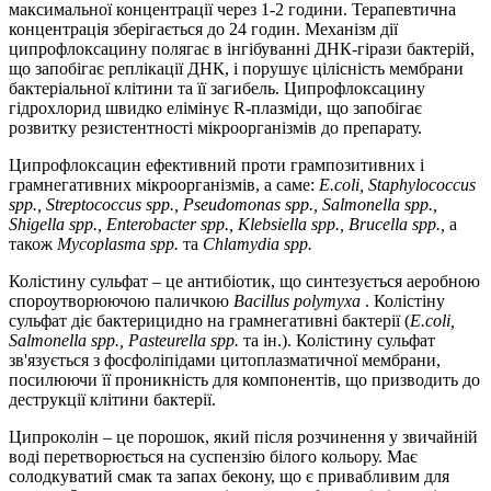
максимальної концентрації через 1-2 години. Терапевтична
концентрація зберігається до 24 годин. Механізм дії
ципрофлоксацину полягає в інгібуванні ДНК-гірази бактерій,
що запобігає реплікації ДНК, і порушує цілісність мембрани
бактеріальної клітини та її загибель. Ципрофлоксацину
гідрохлорид швидко елімінує R-плазміди, що запобігає
розвитку резистентності мікроорганізмів до препарату.
Ципрофлоксацин ефективний проти грампозитивних і
грамнегативних мікроорганізмів, а саме:
E.coli, Staphylococcus
spp., Streptococcus spp., Pseudomonas spp., Salmonella spp.,
Shigella spp., Enterobacter spp., Klebsiella spp., Brucella spp.,
а
також
Mycoplasma spp.
та
Chlamydia spp.
Колістину сульфат – це антибіотик, що синтезується аеробною
спороутворюючою паличкою
Bacillus polymyxa
. Колістіну
сульфат діє бактерицидно на грамнегативні бактерії (
E.сoli,
Salmonella spp., Pasteurella spp.
та ін.). Колістину сульфат
зв'язується з фосфоліпідами цитоплазматичної мембрани,
посилюючи її проникність для компонентів, що призводить до
деструкції клітини бактерії.
Ципроколін – це порошок, який після розчинення у звичайній
воді перетворюється на суспензію білого кольору. Має
солодкуватий смак та запах бекону, що є привабливим для