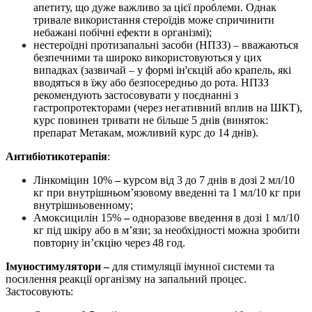
апетиту, що дуже важливо за цієї проблеми. Однак
тривале використання стероїдів може спричинити
небажані побічні ефекти в організмі);
нестероїдні протизапальні засоби (НПЗЗ) – вважаються
безпечними та широко використовуються у цих
випадках (зазвичай – у формі ін'єкцій або крапель, які
вводяться в їжу або безпосередньо до рота. НПЗЗ
рекомендують застосовувати у поєднанні з
гастропротекторами (через негативний вплив на ШКТ),
курс повинен тривати не більше 5 днів (виняток:
препарат Метакам, можливий курс до 14 днів).
Антибіотикотерапія
:
Лінкоміцин 10%
–
курсом від 3 до 7 днів в дозі 2 мл/10
кг при внутрішньом’язовому введенні та 1 мл/10 кг при
внутрішньовенному;
Амоксицилін 15%
–
одноразове введення в дозі 1 мл/10
кг під шкіру або в м’язи; за необхідності можна зробити
повторну ін’єкцію через 48 год.
Імуностимулятори
–
для стимуляції імунної системи та
посилення реакції організму на запальний процес.
Застосовують: