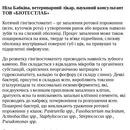
Ніла Бабкіна, ветеринарний лікар, науковий консультант
ТОВ «БІОТЕСТЛАБ»
Котячий гінгівостоматит – це запалення ротової порожнини
(ясен, куточків рота) з утворенням ранок або виразок навколо
зубів та на слизовій оболонці. Процес запалення може також
поширюватися на язик, тверде та м'яке піднебіння, слизову
оболонку внутрішньої поверхні губ і щік, на привушні та
підщелепні лімфовузли.
До розвитку гінгівостоматиту призводить наявність зубного
каменю. Він складається з відкладень мікробів та органічних
субстанцій, скріплених неорганічною матрицею з
гідроксиапатиту, кальцію та фосфору (зі складу слини). Деякі
бактерії, присутні в складках ясен, виробляють токсини
(гіалуронідаза та лізосомальні ензими/ферменти), які,
поєднуючись з великим припливом запалених клітин,
дратують ясна та вивільняють запальні клітинні елементи, які
призводять до набряку, почервоніння та розпушення ясен.
Поширені бактерії, що викликають ураження ротової
порожнини у кішок:
Pasteurella spp., Fusobaсterium nucleatum,
Actinobacillus spp., Staphylococcus spp., Streptococcus spp.,
Pseudomonas spp.