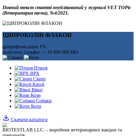
Повний текст статті опублікований у журналі VET TOPic
(Ветеринарна тема), №4/2021.
ЦИПРОКОЛІН ФЛАКОН
ципрофлоксацин 1%
колістину сульфат — 10 000 000 МО
Птиця
ВРХ
Свині
Кролі
Вівці
Кози
Собаки
Коти
Скачати каталоги
BIOTESTLAB LLC. – виробник ветеринарних вакцин та
препаратів