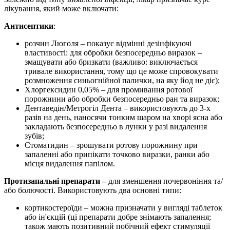
лікування, який може включати:
Антисептики
:
розчин Люголя – показує відмінні дезінфікуючі
властивості: для обробки безпосередньо виразок –
змащувати або бризкати (важливо: виключається
тривале використання, тому що це може спровокувати
розмноження синьогнійної палички, на яку йод не діє);
Хлоргексидин 0,05% – для промивання ротової
порожнини або обробки безпосередньо ран та виразок;
Дентаведін/Метрогіл Дента – використовують до 3-х
разів на день, наносячи тонким шаром на хворі ясна або
закладають безпосередньо в лунки у разі видалення
зубів;
Стоматидин – зрошувати ротову порожнину при
запаленні або припікати точково виразки, ранки або
місця видалення папілом.
Протизапальні препарати –
для зменшення почервоніння та/
або болючості. Використовують два основні типи:
кортикостероїди – можна призначати у вигляді таблеток
або ін'єкцій (ці препарати добре знімають запалення;
також мають позитивний побічний ефект стимуляції