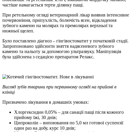
частіше намагається терти ділянку пащі.
При ретельному огляді ветеринарний лікар виявив інтенсивне
почервоніння, припухлість, болючість ясен, відкладення
зубного каменю на молярах та премолярах верхньої та
нижньої щелеп.
Було поставлено діагноз – гінгівостоматит у початковій стадії.
Запропоновано здійснити зняття надясеневого зубного
каменю та нальоту за допомогою ультразвуку. Маніпуляція
була здійснена з седацією препаратом Релакс.
Вигляд зубів тварини при первинному огляді на прийомі в
клініці
Призначено лікування в домашніх умовах:
Хлоргексидин 0,05% – для санації пащі після кожного
прийому їжі, 30 днів;
Ципроколін – випоювання по 5,0 мл готової суспензії
один раз на добу, курс 10 днів;