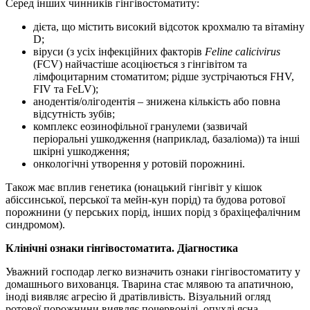
Серед інших чинників гінгівостоматиту:
дієта, що містить високий відсоток крохмалю та вітаміну
D;
віруси (з усіх інфекційних факторів
Feline calicivirus
(FCV) найчастіше асоціюється з гінгівітом та
лімфоцитарним стоматитом; рідше зустрічаються FHV,
FIV та FeLV);
анодентія/олігодентія – знижена кількість або повна
відсутність зубів;
комплекс еозинофільної гранулеми (зазвичай
періоральні ушкодження (наприклад, базаліома)) та інші
шкірні ушкодження;
онкологічні утворення у ротовій порожнині.
Також має вплив генетика (юнацький гінгівіт у кішок
абіссинської, перської та мейн-кун порід) та будова ротової
порожнини (у перських порід, інших порід з брахіцефалічним
синдромом).
Клінічні ознаки гінгівостоматита. Діагностика
Уважний господар легко визначить ознаки гінгівостоматиту у
домашнього вихованця. Тварина стає млявою та апатичною,
іноді виявляє агресію й дратівливість. Візуальний огляд
ротової порожнини виявляє почервонілі, опухлі ясна.