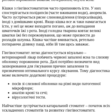
Кішки з гінгівостоматитом часто припиняють їсти. У них
спостерігається полідипсія (часте вживання води), анорексія.
Часто зустрічається рясне слиновиділення (гіперсалівація),
іноді з домішками крові. Якщо кішка все ж таки намагається
їсти, у неї це може виходити погано, аж до випадання
шматочків їжі з рота. Іноді голодна тварина ковтає великі
шматки їжі без пережовування, що може призвести до
розладів шлунка. Кішка частіше вмивається, ретельно
потираючи ділянку пащі, ніби їй там щось заважає.
Гінгівостоматит легко діагностується візуально –
ветеринарний лікар побачить червоні запалені ясна та слизову
оболонку порожнини рота. Далі потрібно визначити вид
захворювання для з'ясування причин запалення та
призначення оптимального курсу лікування. Тому діагностика
може включати додаткові процедури:
посів зі слизової оболонки на різні види патогенної
мікрофлори;
аналізи крові та сечі;
вірусологічні тести.
Найчастіше зустрічається катаральний стоматит – початок всіх
ускладнених стоматитів та розвитку гінгівостоматиту.