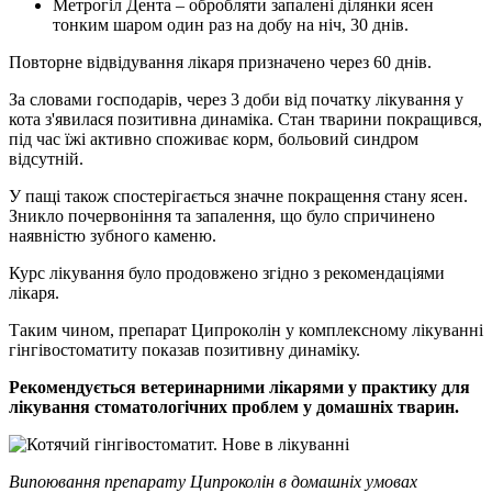
Метрогіл Дента – обробляти запалені ділянки ясен
тонким шаром один раз на добу на ніч, 30 днів.
Повторне відвідування лікаря призначено через 60 днів.
За словами господарів, через 3 доби від початку лікування у
кота з'явилася позитивна динаміка. Стан тварини покращився,
під час їжі активно споживає корм, больовий синдром
відсутній.
У пащі також спостерігається значне покращення стану ясен.
Зникло почервоніння та запалення, що було спричинено
наявністю зубного каменю.
Курс лікування було продовжено згідно з рекомендаціями
лікаря.
Таким чином, препарат Ципроколін у комплексному лікуванні
гінгівостоматиту показав позитивну динаміку.
Рекомендується ветеринарними лікарями у практику для
лікування стоматологічних проблем у домашніх тварин.
Випоювання препарату Ципроколін в домашніх умовах