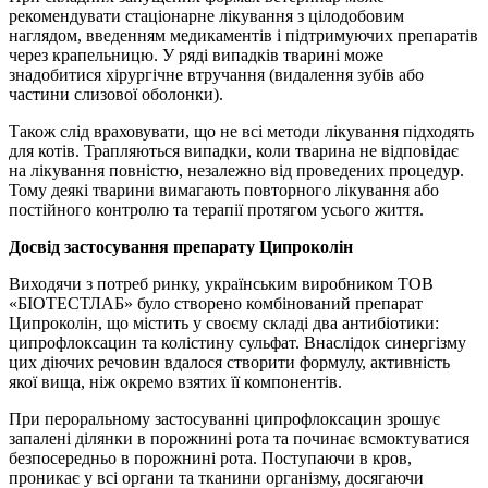
рекомендувати стаціонарне лікування з цілодобовим
наглядом, введенням медикаментів і підтримуючих препаратів
через крапельницю. У ряді випадків тварині може
знадобитися хірургічне втручання (видалення зубів або
частини слизової оболонки).
Також слід враховувати, що не всі методи лікування підходять
для котів. Трапляються випадки, коли тварина не відповідає
на лікування повністю, незалежно від проведених процедур.
Тому деякі тварини вимагають повторного лікування або
постійного контролю та терапії протягом усього життя.
Досвід застосування препарату Ципроколін
Виходячи з потреб ринку, українським виробником ТОВ
«БІОТЕСТЛАБ» було створено комбінований препарат
Ципроколін, що містить у своєму складі два антибіотики:
ципрофлоксацин та колістину сульфат. Внаслідок синергізму
цих діючих речовин вдалося створити формулу, активність
якої вища, ніж окремо взятих її компонентів.
При пероральному застосуванні ципрофлоксацин зрошує
запалені ділянки в порожнині рота та починає всмоктуватися
безпосередньо в порожнині рота. Поступаючи в кров,
проникає у всі органи та тканини організму, досягаючи