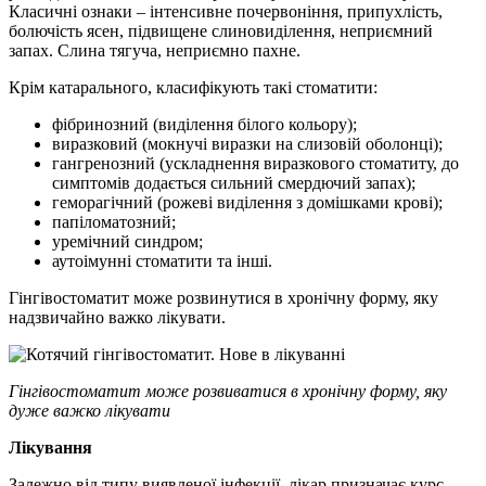
Класичні ознаки – інтенсивне почервоніння, припухлість,
болючість ясен, підвищене слиновиділення, неприємний
запах. Слина тягуча, неприємно пахне.
Крім катарального, класифікують такі стоматити:
фібринозний (виділення білого кольору);
виразковий (мокнучі виразки на слизовій оболонці);
гангренозний (ускладнення виразкового стоматиту, до
симптомів додається сильний смердючий запах);
геморагічний (рожеві виділення з домішками крові);
папіломатозний;
уремічний синдром;
аутоімунні стоматити та інші.
Гінгівостоматит може розвинутися в хронічну форму, яку
надзвичайно важко лікувати.
Гінгівостоматит може розвиватися в хронічну форму, яку
дуже важко лікувати
Лікування
Залежно від типу виявленої інфекції, лікар призначає курс