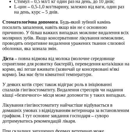
Стимул
–
0,5 мл/1 кг один раз на день, до 10 днів;
L-цин
–
0,5-1,0 мл/тварину, залежно від ваги, один раз
на день, курс
–
5 днів.
Стоматологічна допомога
. Будь-який зубний камінь
посилить запалення, навіть якщо він не є основною
причиною. У більш важких випадках можливе видалення всіх
молярних зубів. Якщо консервативне лікування неможливе,
проводять оперативне видалення уражених тканин слизової
оболонки, яка зазнала змін.
Дієта
–
повна відмова від молока (молочне середовище
сприятливе для розвитку бактерій), переведення кота/кішки на
корми, які легше вживати (зазвичай це консервовані м'які
корми). Їжа має бути кімнатної температури.
У деяких котів стрес також відіграє роль в ініціюванні
спалахів гінгівостоматиту. Видалення стресорів чи надання
кішці «безпечного» місця може допомогти у таких випадках.
Лікування гінгівостоматиту найчастіше відбувається в
домашніх умовах з відвідуванням ветеринара за встановленим
графіком. І тут основне завдання господаря
–
суворо
дотримуватись рекомендацій лікаря.
При складних запущених формах ветеринар може