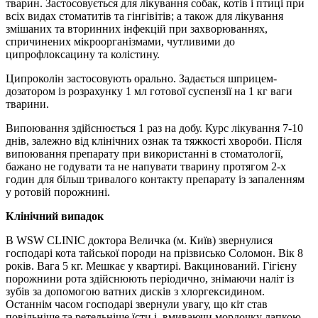
тварин. Застосовується для лікування собак, котів і птиці при
всіх видах стоматитів та гінгівітів; а також для лікування
змішаних та вторинних інфекцій при захворюваннях,
спричинених мікроорганізмами, чутливими до
ципрофлоксацину та колістину.
Ципроколін застосовують орально. Задається шприцем-
дозатором із розрахунку 1 мл готової суспензії на 1 кг ваги
тварини.
Випоювання здійснюється 1 раз на добу. Курс лікування 7-10
днів, залежно від клінічних ознак та тяжкості хвороби. Після
випоювання препарату при використанні в стоматології,
бажано не годувати та не напувати тварину протягом 2-х
годин для більш тривалого контакту препарату із запаленням
у ротовій порожнині.
Клінічний випадок
В WSW CLINIC доктора Величка (м. Київ) звернулися
господарі кота тайської породи на прізвисько Соломон. Вік 8
років. Вага 5 кг. Мешкає у квартирі. Вакцинований. Гігієну
порожнини рота здійснюють періодично, знімаючи наліт із
зубів за допомогою ватних дисків з хлоргексидином.
Останнім часом господарі звернули увагу, що кіт став
повільніше та ретельніше їсти і, вмиваючи мордочку лапкою,