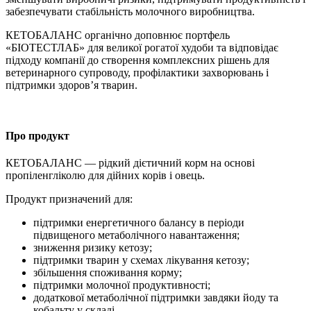
забезпечувати стабільність молочного виробництва.
КЕТОБАЛАНС органічно доповнює портфель
«БІОТЕСТЛАБ» для великої рогатої худоби та відповідає
підходу компанії до створення комплексних рішень для
ветеринарного супроводу, профілактики захворювань і
підтримки здоров’я тварин.
Про продукт
КЕТОБАЛАНС — рідкий дієтичний корм на основі
пропіленгліколю для дійних корів і овець.
Продукт призначений для:
підтримки енергетичного балансу в періоди
підвищеного метаболічного навантаження;
зниження ризику кетозу;
підтримки тварин у схемах лікування кетозу;
збільшення споживання корму;
підтримки молочної продуктивності;
додаткової метаболічної підтримки завдяки йоду та
кобальту у складі.