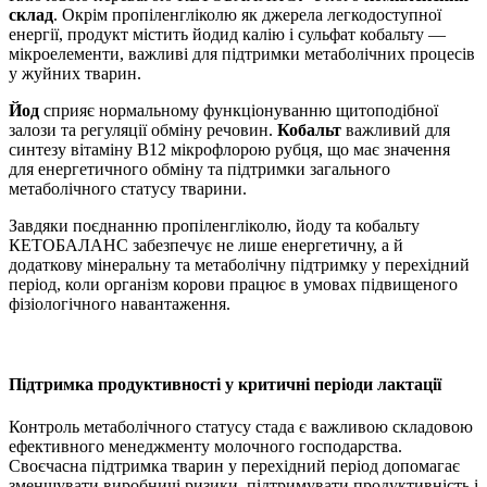
склад
. Окрім пропіленгліколю як джерела легкодоступної
енергії, продукт містить йодид калію і сульфат кобальту —
мікроелементи, важливі для підтримки метаболічних процесів
у жуйних тварин.
Йод
сприяє нормальному функціонуванню щитоподібної
залози та регуляції обміну речовин.
Кобальт
важливий для
синтезу вітаміну B12 мікрофлорою рубця, що має значення
для енергетичного обміну та підтримки загального
метаболічного статусу тварини.
Завдяки поєднанню пропіленгліколю, йоду та кобальту
КЕТОБАЛАНС забезпечує не лише енергетичну, а й
додаткову мінеральну та метаболічну підтримку у перехідний
період, коли організм корови працює в умовах підвищеного
фізіологічного навантаження.
Підтримка продуктивності у критичні періоди лактації
Контроль метаболічного статусу стада є важливою складовою
ефективного менеджменту молочного господарства.
Своєчасна підтримка тварин у перехідний період допомагає
зменшувати виробничі ризики, підтримувати продуктивність і