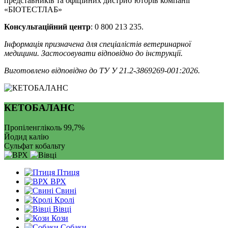
представників та офіційних дистриб’юторів компанії
«БІОТЕСТЛАБ»
Консультаційний центр
: 0 800 213 235.
Інформація призначена для спеціалістів ветеринарної
медицини. Застосовувати відповідно до інструкції.
Виготовлено відповідно до ТУ У 21.2-3869269-001:2026.
КЕТОБАЛАНС
Пропіленгліколь 99,7%
Йодид калію
Сульфат кобальту
Птиця
ВРХ
Свині
Кролі
Вівці
Кози
Собаки