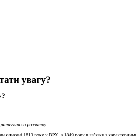
ртати увагу?
у?
ратегічного розвитку
ли описані 1813 року у ВРХ, а 1849 року в зв’язку з характерн