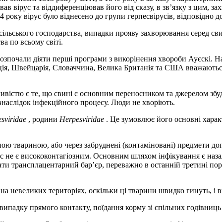
ав вірус та віддиференціював його від сказу, в зв’язку з цим, 
року вірус було віднесено до групи герпесвірусів, відповідно до
м сільського господарства, випадки прояву захворювання серед св
а по всьому світі.
зпочали діяти перші програми з викорінення хвороби Ауєскі. На с
я, Швейцарія, Словаччина, Велика Британія та США вважаються 
ивістю є те, що свині є основним переносником та джерелом збуд
 внаслідок інфекційного процесу. Люди не хворіють.
sviridae
, родини
Herpesviridae
. Це зумовлює його основні харак
ю твариною, або через забруднені (контаміновані) предмети догля
ус не є висококонтагіозним. Основним шляхом інфікування є наза
ати трансплацентарний бар’єр, переважно в останній третині пор
на невеликих територіях, оскільки ці тварини швидко гинуть, і в
падку прямого контакту, поїдання корму зі спільних годівниць 