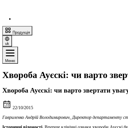
Продукція
uk
Меню
Хвороба Ауєскі: чи варто зве
Хвороба Ауєскі: чи варто звертати уваг
22/10/2015
Гавриленко Андрій Володимирович, Директор департаменту ст
Історичні відомості.
Вперше клінічні ознаки хвороби Ауєскі бу