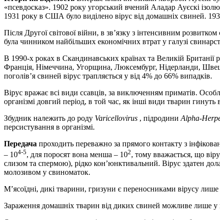
«псевдосказ». 1902 року угорський вчений Аладар Ауєскі ізолюв
1931 року в США було виділено вірус від домашніх свиней. 1934 
Після Другої світової війни, в зв’язку з інтенсивним розвитко
була чинником найбільших економічних втрат у галузі свинарств
В 1990-х роках в Скандинавських країнах та Великій Британії ро
Франція, Німеччина, Угорщина, Люксембург, Нідерланди, Швеці
поголів’я свиней вірус трапляється у від 4% до 66% випадків.
Вірус вражає всі види ссавців, за виключенням приматів. Особл
організмі довгий період, в той час, як інші види тварин гинуть
Збудник належить до роду
Varicellovirus
, підродини
Alpha-Нerpe
персистування в організмі.
Передача
проходить переважно за прямого контакту з інфіковано
4-5
2
– 10
, для поросят вона менша – 10
, тому вважається, що вір
слизом та спермою), рідко кон’юнктивальний. Вірус здатен дол
молозивом у свиноматок.
М’ясоїдні, дикі тварини, гризуни є переносниками вірусу лише 
Зараження домашніх тварин від диких свиней можливе лише у ви