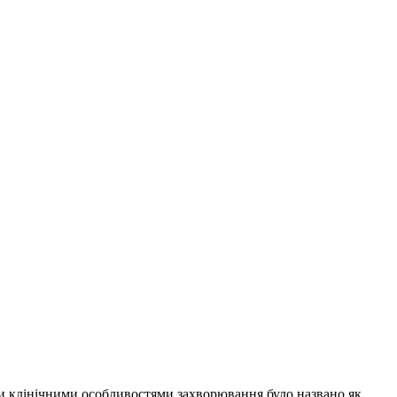
ими клінічними особливостями захворювання було названо як