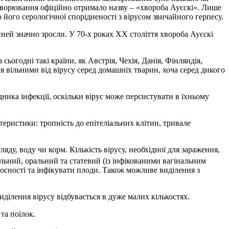
захворювання офіційно отримало назву – «хвороба Ауєскі». Лише
 його серологічної спорідненості з вірусом звичайного герпесу.
иней значно зросли. У 70-х роках ХХ століття хвороба Ауєскі
ьогодні такі країни, як Австрія, Чехія, Данія, Фінляндія,
вільними від вірусу серед домашніх тварин, хоча серед дикого
ника інфекції, оскільки вірус може персистувати в їхньому
теристики: тропність до епітеліальних клітин, тривале
ду, воду чи корм. Кількість вірусу, необхідної для зараження,
льний, оральний та статевий (із інфікованими вагінальним
осності та інфікувати плоди. Також можливе виділення з
иділення вірусу відбувається в дуже малих кількостях.
та поїлок.