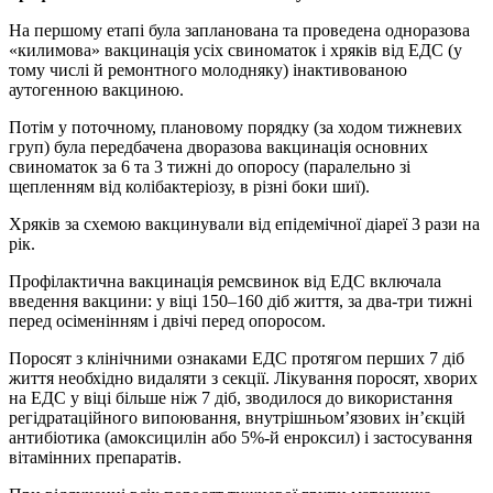
На першому етапі була запланована та проведена одноразова
«килимова» вакцинація усіх свиноматок і хряків від ЕДС (у
тому числі й ремонтного молодняку) інактивованою
аутогенною вакциною.
Потім у поточному, плановому порядку (за ходом тижневих
груп) була передбачена дворазова вакцинація основних
свиноматок за 6 та 3 тижні до опоросу (паралельно зі
щепленням від колібактеріозу, в різні боки шиї).
Хряків за схемою вакцинували від епідемічної діареї 3 рази на
рік.
Профілактична вакцинація ремсвинок від ЕДС включала
введення вакцини: у віці 150–160 діб життя, за два-три тижні
перед осіменінням і двічі перед опоросом.
Поросят з клінічними ознаками ЕДС протягом перших 7 діб
життя необхідно видаляти з секції. Лікування поросят, хворих
на ЕДС у віці більше ніж 7 діб, зводилося до використання
регідратаційного випоювання, внутрішньом’язових ін’єкцій
антибіотика (амоксицилін або 5%-й енроксил) і застосування
вітамінних препаратів.