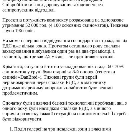
Співробітники зони дорощування заходили через
санпропускник відгодівлі.
Проектна потужність комплексу розрахована на одноразове
утримання 52 000 гол. (4 100 основних свиноматок). Тижнева
група 196 голів.
На момент першого відвідування господарство страждало від
ЕДС вже кілька років. Протягом останнього року спалахи
захворювання відбувалися один раз на два-три місяці, а
останній, що тривав 2,5 місяці – не припинявся взагалі.
Крім того, ситуацію істотно ускладнював вік стада: 60–70%
свиноматок у групі були старші за 8-й опорос (генетика
свиней «DanВred»). Тижневі групи були вкрай
нерівномірними через спалахи ЕДС, а в маточнику
дотримання режиму «порожньо–зайнято» було вельми
проблематичним.
Спочатку були виявлені базисні технологічні проблеми, які, з
одного боку, були наслідком спалахів ЕДС, а з іншого –
сприяли розвитку тяжкої ситуації на свинокомплексі. Їх треба
було відкоригувати.
Поділ галереї на три незалежні зони з власними