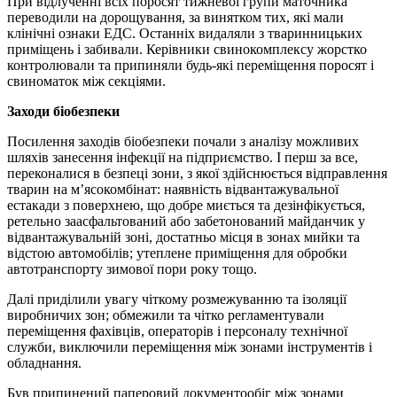
При відлученні всіх поросят тижневої групи маточника
переводили на дорощування, за винятком тих, які мали
клінічні ознаки ЕДС. Останніх видаляли з тваринницьких
приміщень і забивали. Керівники свинокомплексу жорстко
контролювали та припиняли будь-які переміщення поросят і
свиноматок між секціями.
Заходи біобезпеки
Посилення заходів біобезпеки почали з аналізу можливих
шляхів занесення інфекції на підприємство. І перш за все,
переконалися в безпеці зони, з якої здійснюється відправлення
тварин на м’ясокомбінат: наявність відвантажувальної
естакади з поверхнею, що добре миється та дезінфікується,
ретельно заасфальтований або забетонований майданчик у
відвантажувальній зоні, достатньо місця в зонах мийки та
відстою автомобілів; утеплене приміщення для обробки
автотранспорту зимової пори року тощо.
Далі приділили увагу чіткому розмежуванню та ізоляції
виробничих зон; обмежили та чітко регламентували
переміщення фахівців, операторів і персоналу технічної
служби, виключили переміщення між зонами інструментів і
обладнання.
Був припинений паперовий документообіг між зонами