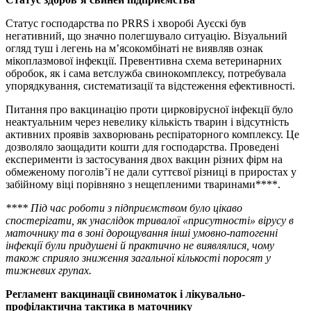
Статус господарства по PRRS і хворобі Ауєскі був
негативний, що значно полегшувало ситуацію. Візуальний
огляд туш і легень на м’ясокомбінаті не виявляв ознак
мікоплазмової інфекції. Превентивна схема ветеринарних
обробок, як і сама ветслужба свинокомплексу, потребувала
упорядкування, систематизації та відстеження ефективності.
Питання про вакцинацію проти цирковірусної інфекції було
неактуальним через невелику кількість тварин і відсутність
активних проявів захворювань респіраторного комплексу. Це
дозволяло заощадити кошти для господарства. Проведені
експерименти із застосування двох вакцин різних фірм на
обмеженому поголів’ї не дали суттєвої різниці в приростах у
забійному віці порівняно з нещепленими тваринами****.
****
Під час роботи з підприємством було цікаво
спостерігати, як унаслідок тривалої «присутності» вірусу в
маточнику та в зоні дорощування інші умовно-патогенні
інфекції були придушені й практично не виявлялися, чому
також сприяло зниження загальної кількості поросят у
тижневих групах.
Регламент вакцинації свиноматок і лікувально-
профілактична тактика в маточнику