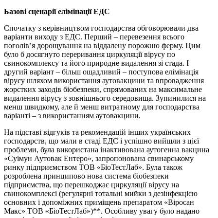
Базові сценарії елімінації ЕДС
Спочатку з керівництвом господарства обговорювали два
варіанти виходу з ЕДС. Перший – перевезення всього
поголів’я дорощування на віддалену порожню ферму. Цим
було б досягнуто переривання циркуляції вірусу по
свинокомплексу та його природне видалення зі стада. І
другий варіант – більш ощадливий – поступова елімінація
вірусу шляхом використання аутовакцини та впровадження
жорстких заходів біобезпеки, спрямованих на максимальне
видалення вірусу з зовнішнього середовища. Зупинилися на
менш швидкому, але й менш витратному для господарства
варіанті – з використанням аутовакцини.
На підставі відгуків та рекомендацій інших українських
господарств, що мали в стаді ЕДС і успішно вийшли з цієї
проблеми, була використана інактивована аутогенна вакцина
«Суімун Аутовак Ентеро», запропонована свинарському
ринку підприємством ТОВ «БіоТестЛаб». Була також
розроблена принципово нова система біобезпеки
підприємства, що перешкоджає циркуляції вірусу на
свинокомплексі (регулярні тотальні мийки з дезінфекцією
основних і допоміжних приміщень препаратом «Віросан
Макс» ТОВ «БіоТестЛаб»)**. Особливу увагу було надано