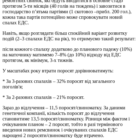
ремонтних свинок, які будуть вводитися в основне стадо
протягом 5-ти місяців (40 голів на тиждень) і завозитися в
господарство п’ятьма партіями (1 скотовоз –прибл. 200 гол.),
кожна така партія потенційно може спровокувати новий
спалах ЕДС.
Навіть, якщо розглядати більш спокійний варіант розвитку
подій (2–3 спалахи ЕДС на рік), то отримуємо такий результат:
після кожного спалаху додатково до планового падежу (10%)
на маточнику матимемо 7–8% (до 10%) відходу від ЕДС
протягом, як мінімум, 3-х тижнів.
У масштабах року втрати поросят дорівнюватимуть:
* За 3-разових спалахів – 32% поросят від загального
поголів'я;
* За 2-разових спалахів – 21% поросят.
Зараз до відлучення – 11,5 поросят/свиноматку. За даними
генетичної компанії, кількість поросят до відлучення
становитиме 13,5 поросят/свиноматку. Різниця між фактом і
очікуваним планом – 2 поросят, тобто в разі термінового
введення нових ремсвинок і очікуваних спалахів ЕДС
нарощені 2 поросяти/свиноматку буде втрачено.