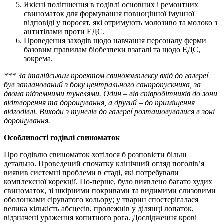
Якісні поліпшення в годівлі основних і ремонтних
свиноматок для формування повноцінної імунної
відповіді у поросят, які отримують молозиво та молоко з
антитілами проти ЕДС.
Проведення заходів щодо навчання персоналу ферми
базовим правилам біобезпеки взагалі та щодо ЕДС,
зокрема.
***
За італійським проектом свинокомплексу вхід до галереї
був запланований з боку центрального санпропускника, за
двома підземними тунелями. Один – вів співробітників до зони
відтворення та дорощування, а другий – до приміщення
відгодівлі. Виходи з тунелів до галереї розташовувалися в зоні
дорощування.
Особливості годівлі свиноматок
Про годівлю свиноматок хотілося б розповісти більш
детально. Проведений спочатку клінічний огляд поголів’я
виявив системні проблеми в стаді, які потребували
комплексної корекції. По-перше, було виявлено багато худих
свиноматок, зі шкірними покривами та видимими слизовими
оболонками сіруватого кольору; у тварин спостерігалася
велика кількість абсцесів, пролежнів у ділянці лопаток,
відзначені ураження копитного рога. Дослідження крові