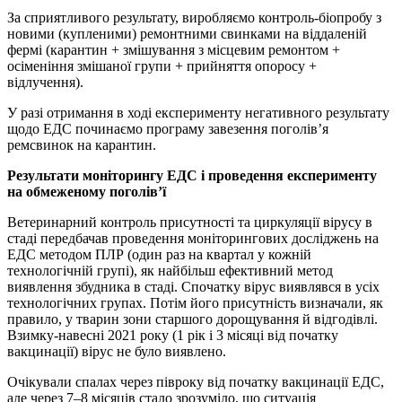
За сприятливого результату, виробляємо контроль-біопробу з
новими (купленими) ремонтними свинками на віддаленій
фермі (карантин + змішування з місцевим ремонтом +
осіменіння змішаної групи + прийняття опоросу +
відлучення).
У разі отримання в ході експерименту негативного результату
щодо ЕДС починаємо програму завезення поголів’я
ремсвинок на карантин.
Результати моніторингу ЕДС і проведення експерименту
на обмеженому поголів’ї
Ветеринарний контроль присутності та циркуляції вірусу в
стаді передбачав проведення моніторингових досліджень на
ЕДС методом ПЛР (один раз на квартал у кожній
технологічній групі), як найбільш ефективний метод
виявлення збудника в стаді. Спочатку вірус виявлявся в усіх
технологічних групах. Потім його присутність визначали, як
правило, у тварин зони старшого дорощування й відгодівлі.
Взимку-навесні 2021 року (1 рік і 3 місяці від початку
вакцинації) вірус не було виявлено.
Очікували спалах через півроку від початку вакцинації ЕДС,
але через 7–8 місяців стало зрозуміло, що ситуація