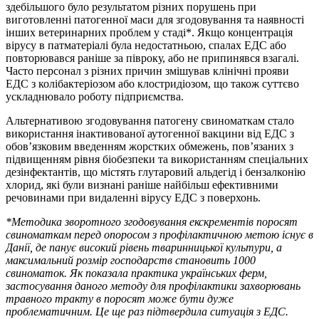
здебільшого було результатом різних порушень при
виготовленні патогенної маси для згодовування та наявності
інших ветеринарних проблем у стаді*. Якщо концентрація
вірусу в патматеріалі була недостатньою, спалах ЕДС або
повторювався раніше за півроку, або не припинявся взагалі.
Часто персонал з різних причин змішував клінічні прояви
ЕДС з колібактеріозом або клостридіозом, що також суттєво
ускладнювало роботу підприємства.
Альтернативою згодовування патогену свиноматкам стало
використання інактивованої аутогенної вакцини від ЕДС з
обов’язковим введенням жорстких обмежень, пов’язаних з
підвищенням рівня біобезпеки та використанням спеціальних
дезінфектантів, що містять глутаровий альдегід і бензалконію
хлорид, які були визнані раніше найбільш ефективними
речовинами при видаленні вірусу ЕДС з поверхонь.
*Методика зворотного згодовування екскрементів поросят
свиноматкам перед опоросом з профілактичною метою існує в
Данії, де панує високий рівень тваринницької культури, а
максимальний розмір господарств становить 1000
свиноматок. Як показала практика українських ферм,
застосування даного методу для профілактики захворювань
травного тракту в поросят може бути дуже
проблематичним. Це ще раз підтвердила ситуація з ЕДС.