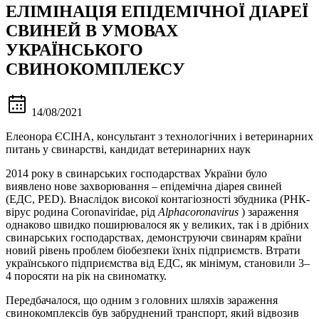
ЕЛІМІНАЦІЯ ЕПІДЕМІЧНОЇ ДІАРЕЇ
СВИНЕЙ В УМОВАХ
УКРАЇНСЬКОГО
СВИНОКОМПЛЕКСУ
14/08/2021
Елеонора ЄСІНА, консультант з технологічних і ветеринарних
питань у свинарстві, кандидат ветеринарних наук
2014 року в свинарських господарствах України було
виявлено нове захворювання – епідемічна діарея свиней
(ЕДС, PED). Внаслідок високої контагіозності збудника (РНК-
вірус родина Coronaviridae, рід
Alphacoronavirus
) зараження
однаково швидко поширювалося як у великих, так і в дрібних
свинарських господарствах, демонструючи свинарям країни
новий рівень проблем біобезпеки їхніх підприємств. Втрати
українського підприємства від ЕДС, як мінімум, становили 3–
4 поросяти на рік на свиноматку.
Передбачалося, що одним з головних шляхів зараження
свинокомплексів був забруднений транспорт, який відвозив