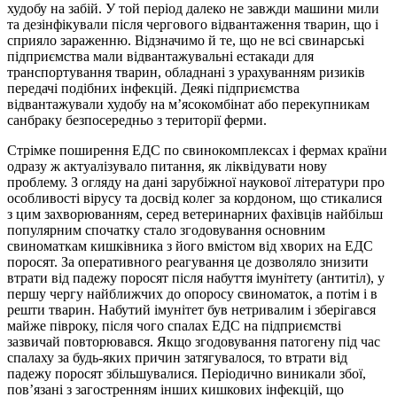
худобу на забій. У той період далеко не завжди машини мили
та дезінфікували після чергового відвантаження тварин, що і
сприяло зараженню. Відзначимо й те, що не всі свинарські
підприємства мали відвантажувальні естакади для
транспортування тварин, обладнані з урахуванням ризиків
передачі подібних інфекцій. Деякі підприємства
відвантажували худобу на м’ясокомбінат або перекупникам
санбраку безпосередньо з території ферми.
Стрімке поширення ЕДС по свинокомплексах і фермах країни
одразу ж актуалізувало питання, як ліквідувати нову
проблему. З огляду на дані зарубіжної наукової літератури про
особливості вірусу та досвід колег за кордоном, що стикалися
з цим захворюванням, серед ветеринарних фахівців найбільш
популярним спочатку стало згодовування основним
свиноматкам кишківника з його вмістом від хворих на ЕДС
поросят. За оперативного реагування це дозволяло знизити
втрати від падежу поросят після набуття імунітету (антитіл), у
першу чергу найближчих до опоросу свиноматок, а потім і в
решти тварин. Набутий імунітет був нетривалим і зберігався
майже півроку, після чого спалах ЕДС на підприємстві
зазвичай повторювався. Якщо згодовування патогену під час
спалаху за будь-яких причин затягувалося, то втрати від
падежу поросят збільшувалися. Періодично виникали збої,
пов’язані з загостренням інших кишкових інфекцій, що