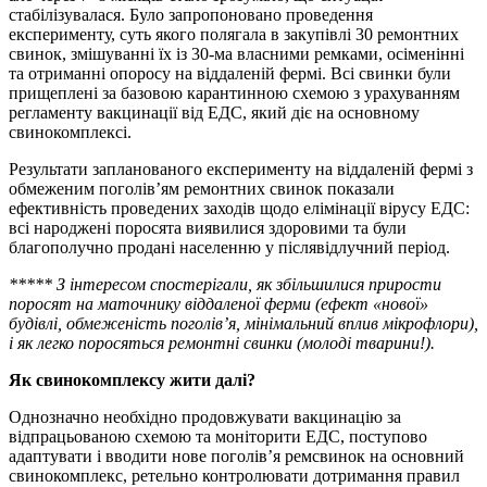
стабілізувалася. Було запропоновано проведення
експерименту, суть якого полягала в закупівлі 30 ремонтних
свинок, змішуванні їх із 30-ма власними ремками, осіменінні
та отриманні опоросу на віддаленій фермі. Всі свинки були
прищеплені за базовою карантинною схемою з урахуванням
регламенту вакцинації від ЕДС, який діє на основному
свинокомплексі.
Результати запланованого експерименту на віддаленій фермі з
обмеженим поголів’ям ремонтних свинок показали
ефективність проведених заходів щодо елімінації вірусу ЕДС:
всі народжені поросята виявилися здоровими та були
благополучно продані населенню у післявідлучний період.
*****
З інтересом спостерігали, як збільшилися прирости
поросят на маточнику віддаленої ферми (ефект «нової»
будівлі, обмеженість поголів’я, мінімальний вплив мікрофлори),
і як легко поросяться ремонтні свинки (молоді тварини!).
Як свинокомплексу жити далі?
Однозначно необхідно продовжувати вакцинацію за
відпрацьованою схемою та моніторити ЕДС, поступово
адаптувати і вводити нове поголів’я ремсвинок на основний
свинокомплекс, ретельно контролювати дотримання правил