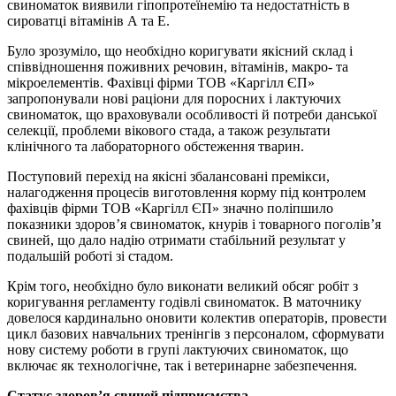
свиноматок виявили гіпопротеїнемію та недостатність в
сироватці вітамінів А та Е.
Було зрозуміло, що необхідно коригувати якісний склад і
співвідношення поживних речовин, вітамінів, макро- та
мікроелементів. Фахівці фірми ТОВ «Каргілл ЄП»
запропонували нові раціони для поросних і лактуючих
свиноматок, що враховували особливості й потреби данської
селекції, проблеми вікового стада, а також результати
клінічного та лабораторного обстеження тварин.
Поступовий перехід на якісні збалансовані премікси,
налагодження процесів виготовлення корму під контролем
фахівців фірми ТОВ «Каргілл ЄП» значно поліпшило
показники здоров’я свиноматок, кнурів і товарного поголів’я
свиней, що дало надію отримати стабільний результат у
подальшій роботі зі стадом.
Крім того, необхідно було виконати великий обсяг робіт з
коригування регламенту годівлі свиноматок. В маточнику
довелося кардинально оновити колектив операторів, провести
цикл базових навчальних тренінгів з персоналом, сформувати
нову систему роботи в групі лактуючих свиноматок, що
включає як технологічне, так і ветеринарне забезпечення.
Статус здоров’я свиней підприємства