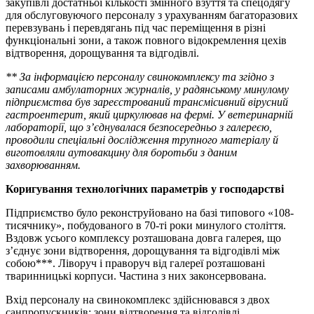
закупівлі достатньої кількості змінного взуття та спецодягу
для обслуговуючого персоналу з урахуванням багаторазових
перевзувань і перевдягань під час переміщення в різні
функціональні зони, а також повного відокремлення цехів
відтворення, дорощування та відгодівлі.
**
За інформацією персоналу свинокомплексу та згідно з
записами амбулаторних журналів, у радянському минулому
підприємства був зареєстрований трансмісивний вірусний
гастроентерит, який циркулював на фермі. У ветеринарній
лабораторії, що з’єднувалася безпосередньо з галереєю,
проводили спеціальні дослідження трупного матеріалу й
виготовляли аутовакцину для боротьби з даним
захворюванням.
Коригування технологічних параметрів у господарстві
Підприємство було реконструйовано на базі типового «108-
тисячнику», побудованого в 70-ті роки минулого століття.
Вздовж усього комплексу розташована довга галерея, що
з’єднує зони відтворення, дорощування та відгодівлі між
собою***. Ліворуч і праворуч від галереї розташовані
тваринницькі корпуси. Частина з них законсервована.
Вхід персоналу на свинокомплекс здійснювався з двох
санпропускників: зони відтворення та відгодівлі.