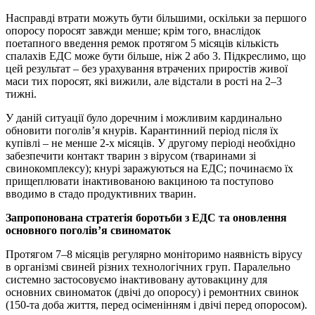
Насправді втрати можуть бути більшими, оскільки за першого
опоросу поросят завжди менше; крім того, внаслідок
поетапного введення ремок протягом 5 місяців кількість
спалахів ЕДС може бути більше, ніж 2 або 3. Підкреслимо, що
цей результат – без урахування втрачених приростів живої
маси тих поросят, які вижили, але відстали в рості на 2–3
тижні.
У даній ситуації було доречним і можливим кардинально
обновити поголів’я кнурів. Карантинний період після їх
купівлі – не менше 2-х місяців. У другому періоді необхідно
забезпечити контакт тварин з вірусом (тваринами зі
свинокомплексу); кнурі заражуються на ЕДС; починаємо їх
прищеплювати інактивованою вакциною та поступово
вводимо в стадо продуктивних тварин.
Запропонована стратегія боротьби з ЕДС та оновлення
основного поголів’я свиноматок
Протягом 7–8 місяців регулярно моніторимо наявність вірусу
в організмі свиней різних технологічних груп. Паралельно
системно застосовуємо інактивовану аутовакцину для
основних свиноматок (двічі до опоросу) і ремонтних свинок
(150-та доба життя, перед осіменінням і двічі перед опоросом).