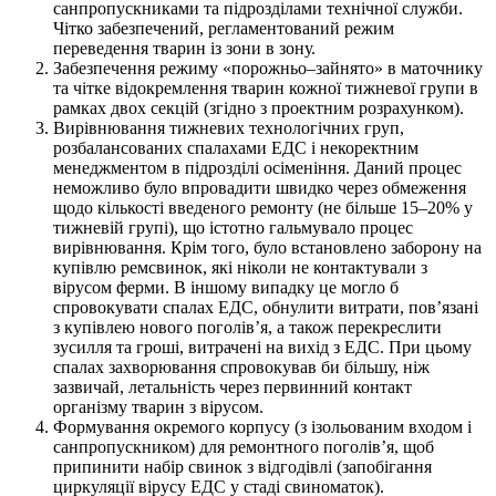
санпропускниками та підрозділами технічної служби.
Чітко забезпечений, регламентований режим
переведення тварин із зони в зону.
Забезпечення режиму «порожньо–зайнято» в маточнику
та чітке відокремлення тварин кожної тижневої групи в
рамках двох секцій (згідно з проектним розрахунком).
Вирівнювання тижневих технологічних груп,
розбалансованих спалахами ЕДС і некоректним
менеджментом в підрозділі осіменіння. Даний процес
неможливо було впровадити швидко через обмеження
щодо кількості введеного ремонту (не більше 15–20% у
тижневій групі), що істотно гальмувало процес
вирівнювання. Крім того, було встановлено заборону на
купівлю ремсвинок, які ніколи не контактували з
вірусом ферми. В іншому випадку це могло б
спровокувати спалах ЕДС, обнулити витрати, пов’язані
з купівлею нового поголів’я, а також перекреслити
зусилля та гроші, витрачені на вихід з ЕДС. При цьому
спалах захворювання спровокував би більшу, ніж
зазвичай, летальність через первинний контакт
організму тварин з вірусом.
Формування окремого корпусу (з ізольованим входом і
санпропускником) для ремонтного поголів’я, щоб
припинити набір свинок з відгодівлі (запобігання
циркуляції вірусу ЕДС у стаді свиноматок).