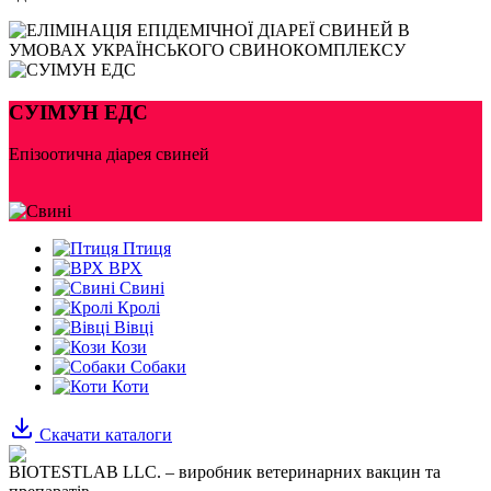
СУІМУН ЕДС
Епізоотична діарея свиней
Птиця
ВРХ
Свині
Кролі
Вівці
Кози
Собаки
Коти
Скачати каталоги
BIOTESTLAB LLC. – виробник ветеринарних вакцин та