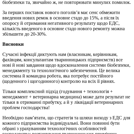
біобезпеки та, звичайно ж, не повторювати минулих помилок.
За перших поставок нового поголів’я має сенс обмежити
введення нових ремок в основне стадо до 15%, а після їх
опоросу й отримання негативного результату щодо ЕДС,
кількість введеного в основне стадо нового ремонту можна
збільшити до 20-30%.
Висновки
Сучасні інфекції диктують нам (власникам, керівникам,
фахівцям, консультантам тваринницьких підприємств) все
нові й нові завдання щодо вдосконалення системи біобезпеки,
менеджменту та технологічного забезпечення. Це велика
системна й командна робота, яка потребує постійного
(щоденного і щогодинного) контролю на всіх її рівнях.
Тільки комплексний підхід (годування + технологія +
менеджмент + ветеринарна медицина) може дати результат не
тільки в отриманні прибутку, а й у ліквідації ветеринарних
проблем господарства!
Необхідно пам’ятати, що стратегія та шляхи виходу з ЕДС для
кожного підприємства індивідуальні. Вони повинні бути
обрані з урахуванням технологічних особливостей
господарства: розташування тваринницьких приміщень,