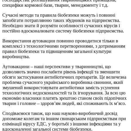
специфіки кормової бази, тварин, менеджменту і т.д.
Сучасні методи та правила біобезпеки можуть і повинні
запобігати потраплянню таких збудників на підприємства.
Необхідно знати й розуміти особливості сучасних вірусів і
постійно вдосконалювати систему біобезпеки підприємства.
Використання аутовакцин повинно проводитися тільки в
комплексі з технологічними перетвореннями, з дотриманням
правил біобезпеки та підвищенням загальної культури
виробництва.
Аутовакцини – наші перспективи у тваринництві, що
дозволяють значно послабити рівень інфекції та зменшити
обсяги застосування антибіотичних препаратів. Це величезна
проблема сучасного українського виробника свинини, який
змушений використовувати антибіотики замість усунення
технологічних недосконалостей та їх ігнорування. За всю цю
економію власники платять зрештою станом своїх підопічних
тварин і головне – здоров’ям людей, які споживають їх м’ясо.
Сподіваємося також, що наш науково-виробничий досвід
допоможе колегам та іншим свинарським підприємствам при
елімінації вірусу ЕДС, у боротьбі з іншими інфекціями та у
вдосконаленні загальної системи біобезпеки.