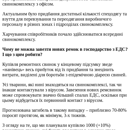
свинокомплексу з офісом.
Актуальним було придбання достатньої кількості спецодягу та
взуття для перевзування та переодягання виробничого
персоналу в різних зонах і підрозділах свинокомплексу.
Харчування співробітників почало здійснюватися всередині
свинокомплексу.
Чому не можна завезти нових ремок в господарство з ЕДС?
І що з цим робити?
Купівля ремонтних свинок у кінцевому підсумку зведе
«нанівець» весь прибуток від їх придбання та знецінить
витрати, виділені для боротьби з епідемічною діареєю свиней.
Усі тварини, які нині знаходяться на свинокомплексі, так чи
інакше контактували з вірусом. Завезення нових ремсвинок
може спровокувати значно більший спалах ЕДС, оскільки при
цьому відбудеться їх первинний контакт з вірусом.
Прогнозована загибель в такому випадку – приблизно 70-80%
поросят протягом, як мінімум, 3-х тижнів.
З огляду на те, що ми планували купівлю 1000 (+10%)