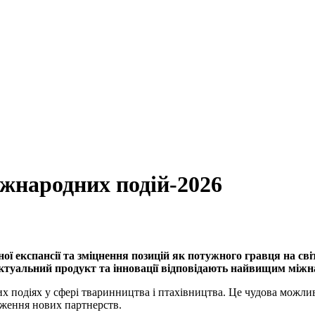
народних подій-2026
 експансії та зміцнення позицій як потужного гравця на св
ектуальний продукт та інновації відповідають найвищим між
подіях у сфері тваринництва і птахівництва. Це чудова можливіс
дження нових партнерств.