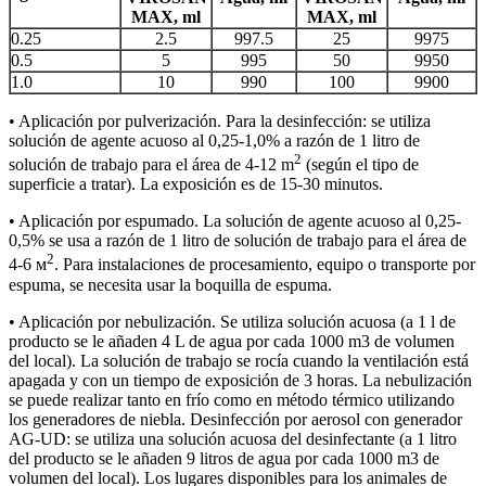
MAX, ml
MAX
, ml
0.25
2.5
997.5
25
9975
0.5
5
995
50
9950
1.0
10
990
100
9900
• Aplicación por pulverización. Para la desinfección: se utiliza
solución de agente acuoso al 0,25-1,0% a razón de 1 litro de
2
solución de trabajo para el área de 4-12 m
(según el tipo de
superficie a tratar). La exposición es de 15-30 minutos.
• Aplicación por espumado. La solución de agente acuoso al 0,25-
0,5% se usa a razón de 1 litro de solución de trabajo para el área de
2
4-6 м
. Para instalaciones de procesamiento, equipo o transporte por
espuma, se necesita usar la boquilla de espuma.
• Aplicación por nebulización. Se utiliza solución acuosa (a 1 l de
producto se le añaden 4 L de agua por cada 1000 m3 de volumen
del local). La solución de trabajo se rocía cuando la ventilación está
apagada y con un tiempo de exposición de 3 horas. La nebulización
se puede realizar tanto en frío como en método térmico utilizando
los generadores de niebla. Desinfección por aerosol con generador
AG-UD: se utiliza una solución acuosa del desinfectante (a 1 litro
del producto se le añaden 9 litros de agua por cada 1000 m3 de
volumen del local). Los lugares disponibles para los animales de