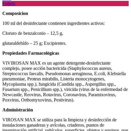
Folleto
Composicion
100 ml del desinfectante contienen ingredientes activos:
Cloruro de benzalconio – 12,5 g,
glutaraldehído – 25 g; Excipientes.
Propiedades Farmacológicas
VIVIROSAN MAX es un agente detergente-desinfectante
complejo, posee acción bactericida (Staphylococcus aureus,
Streptococcus faecalis, Pseudomonas aeruginosa, E.coli, Klebsiella
pneumoniae, Proteus mirabilis, Listeria monocytogenes,
Mycoplasma spp.), fungicida (Candida spp., Aspergillus spp.,
Fusarium spp., Penicillium spp.), viricida (virus de la enfermedad de
Newcastle, Reovirus, Rotavirus, Coronavirus, Paramixovirus,
Poxvirus, Orthomyxovirus, Pestivirus).
Administración
VIROSAN MAX se utiliza para la limpieza y desinfección de
instalaciones ganaderas y avícolas, criaderos, puntos de
inseminación artificial, vehículos, superficies, objetos y equipos, que