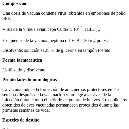
C
o
m
p
o
s
ición
Una dosis de vacuna contiene virus, obtenida en embriones de pollo
SPF:
2,8
Virus de la viruela aviar, cepa Cutter ≥ 10
TCID
,
50
Excipientes de la vacuna: peptona o LH-B: 120 mg por vial.
Disolvente: solución al 25 % de glicerina en tampón fosfato..
Forma farmacéutica
Liofilizado y disolvente.
Propiedades lmmunológicas
La vacuna induce la formación de anticuerpos protectores en 2-3
semanas después de la vacunación y protege a las aves de la
infección durante todo el período de puesta de huevos. Los polluelos
obtenidos de aves vacunadas permanecen protegidos durante las
primeras semanas de vida.
Especies de destino