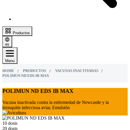
Productos
es
Menu
HOME
PRODUCTOS
VACUNAS INACTIVADAS
POLIMUN ND EDS IB MAX
POLIMUN ND EDS IB MAX
Vacuna inactivada contra la enfermedad de Newcastle y la
bronquitis infecciosa aviar, Emulsión
10 dosis
20 dosis