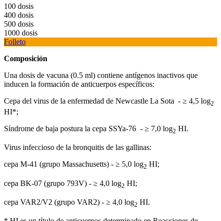
100 dosis
400 dosis
500 dosis
1000 dosis
Folleto
Composición
Una dosis de vacuna (0.5 ml) contiene antígenos inactivos que
inducen la formación de anticuerpos específicos:
Cepa del virus de la enfermedad de Newcastle La Sota - ≥ 4,5 lоg
2
HI*;
Síndrome de baja postura la cepa SSYa-76 - ≥ 7,0 lоg
HI.
2
Virus infeccioso de la bronquitis de las gallinas:
cepa M-41 (grupo Massachusetts) - ≥ 5,0 lоg
HI;
2
cepa BK-07 (grupo 793V) - ≥ 4,0 lоg
HI;
2
cepa VAR2/V2 (grupo VAR2) - ≥ 4,0 lоg
HI.
2
* HI es un título de anticuerpos determinado en Reacciones de