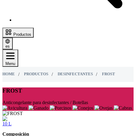
Productos
es
Menu
HOME
PRODUCTOS
DESINFECTANTES
FROST
FROST
Anticongelante para desinfectantes / Botellas
10 L
Composición