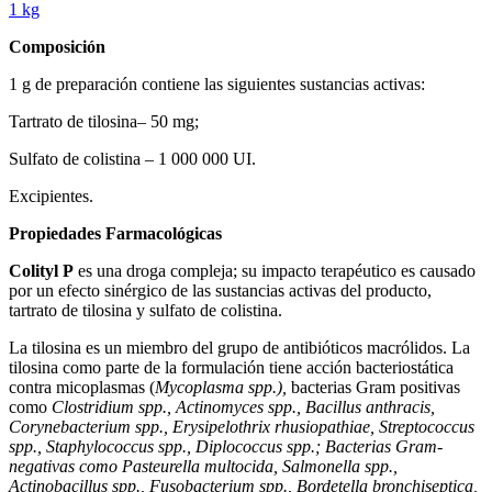
1 kg
Composición
1 g de preparación contiene las siguientes sustancias activas:
Tartrato de tilosina– 50 mg;
Sulfato de colistina – 1 000 000 UI.
Excipientes.
Propiedades Farmacológicas
Colityl P
es una droga compleja; su impacto terapéutico es causado
por un efecto sinérgico de las sustancias activas del producto,
tartrato de tilosina y sulfato de colistina.
La tilosina es un miembro del grupo de antibióticos macrólidos. La
tilosina como parte de la formulación tiene acción bacteriostática
contra micoplasmas (
Mycoplasma spp.),
bacterias Gram positivas
como
Clostridium spp., Actinomyces spp., Bacillus anthracis,
Corynebacterium spp., Erysipelothrix rhusiopathiae, Streptococcus
spp., Staphylococcus spp., Diplococcus spp.; Bacterias Gram-
negativas como Pasteurella multocida, Salmonella spp.,
Actinobacillus spp., Fusobacterium spp., Bordetella bronchiseptica,