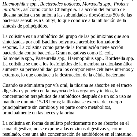
Haemophilus spp., Bacteroides nodosus, Moraxella spp., Proteus
mirabilis
, así como contra Chlamydia. La acción del tartrato de
tilosina radica en su unión a las subunidades ribosómicas 50s de las
bacterias sensibles a Colityl, lo que conduce a la inhibición de la
síntesis de polipéptidos.
La colistina es un antibiótico del grupo de las polimixinas que son
sintetizadas por coli Bacillus polymyxa aeróbico formador de
esporas. La colistina como parte de la formulación tiene acción
bactericida contra bacterias Gram negativas como E. coli,
Salmonella spp., Pasteurella spp., Haemophilus spp., Bordetella spp.
La colistina se une a los fosfolípidos de la membrana citoplasmática,
aumenta su permeabilidad para los componentes celulares internos y
externos, lo que conduce a la destrucción de la célula bacteriana.
Cuando se administra por vía oral, la tilosina se absorbe en el tracto
digestivo y penetra en la mayoría de los órganos y tejidos, la
concentración terapéutica de antibióticos después de un solo uso se
mantiene durante 15-18 horas; la tilosina se excreta del cuerpo
principalmente sin cambios y en parte como metabolitos,
principalmente en las heces y la orina.
La colistina en forma de sulfato prácticamente no se absorbe en el
canal digestivo, no se expone a las enzimas digestivas y, como
resultado, crea una alta concentración de antibióticos en el intestino.