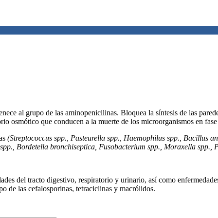
nece al grupo de las aminopenicilinas. Bloquea la síntesis de las paredes
ibrio osmótico que conducen a la muerte de los microorganismos en fase 
vas
(Streptococcus spp., Pasteurella spp., Haemophilus spp., Bacillus a
spp., Bordetella bronchiseptica, Fusobacterium spp., Moraxella spp., P
ades del tracto digestivo, respiratorio y urinario, así como enfermedad
o de las cefalosporinas, tetraciclinas y macrólidos.