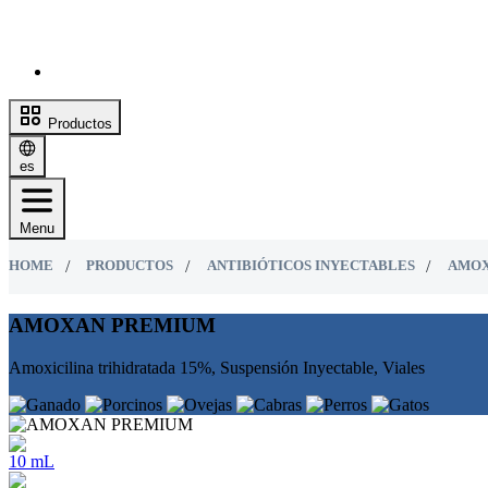
Productos
es
Menu
HOME
PRODUCTOS
ANTIBIÓTICOS INYECTABLES
AMOX
AMOXAN PREMIUM
Amoxicilina trihidratada 15%, Suspensión Inyectable, Viales
10 mL