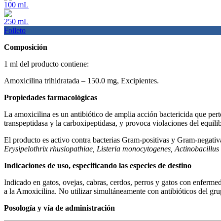
100 mL
250 mL
Folleto
Composición
1 ml del producto contiene:
Amoxicilina trihidratada – 150.0 mg, Excipientes.
Propiedades farmacológicas
La amoxicilina es un antibiótico de amplia acción bactericida que perte
transpeptidasa y la carboxipeptidasa, y provoca violaciones del equil
El producto es activo contra bacterias Gram-positivas y Gram-negati
Erysipelothrix rhusiopathiae, Listeria monocytogenes, Actinobacillus 
Indicaciones de uso, especificando las especies de destino
Indicado en gatos, ovejas, cabras, cerdos, perros y gatos con enfermed
a la Amoxicilina. No utilizar simultáneamente con antibióticos del grup
Posología y vía de administración