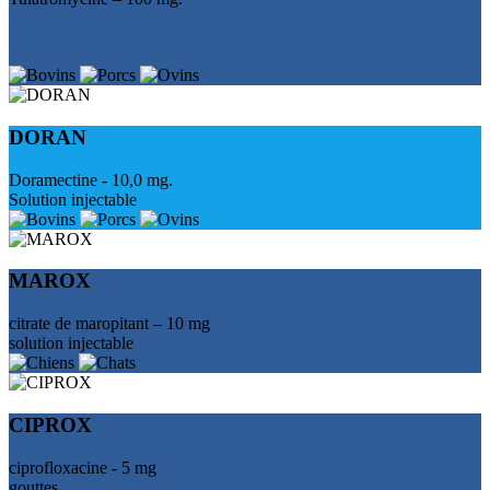
DORAN
Doramectine - 10,0 mg.
Solution injectable
MAROX
citrate de maropitant – 10 mg
solution injectable
CIPROX
ciprofloxacine - 5 mg
gouttes