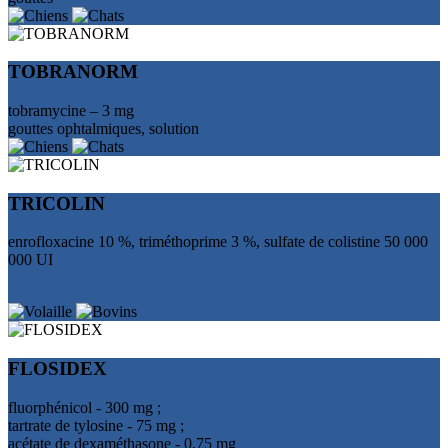
TOBRANORM
tobramycine – 3 mg
gouttes ophtalmiques, solution
TRICOLIN
enrofloxacine 10 %, triméthoprime 3 %, sulfate de colistine 50 000
000 UI
FLOSIDEX
fluorphénicol - 300 mg ;
tartrate de tylosine - 75 mg ;
acétate de dexaméthasone - 0,75 mg