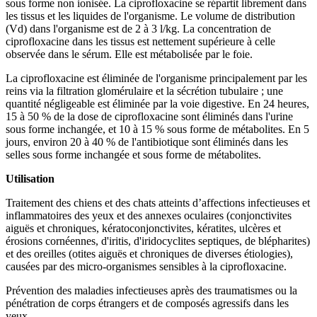
sous forme non ionisée. La ciprofloxacine se répartit librement dans
les tissus et les liquides de l'organisme. Le volume de distribution
(Vd) dans l'organisme est de 2 à 3 l/kg. La concentration de
ciprofloxacine dans les tissus est nettement supérieure à celle
observée dans le sérum. Elle est métabolisée par le foie.
La ciprofloxacine est éliminée de l'organisme principalement par les
reins via la filtration glomérulaire et la sécrétion tubulaire ; une
quantité négligeable est éliminée par la voie digestive. En 24 heures,
15 à 50 % de la dose de ciprofloxacine sont éliminés dans l'urine
sous forme inchangée, et 10 à 15 % sous forme de métabolites. En 5
jours, environ 20 à 40 % de l'antibiotique sont éliminés dans les
selles sous forme inchangée et sous forme de métabolites.
Utilisation
Traitement des chiens et des chats atteints d’affections infectieuses et
inflammatoires des yeux et des annexes oculaires (conjonctivites
aiguës et chroniques, kératoconjonctivites, kératites, ulcères et
érosions cornéennes, d'iritis, d'iridocyclites septiques, de blépharites)
et des oreilles (otites aiguës et chroniques de diverses étiologies),
causées par des micro-organismes sensibles à la ciprofloxacine.
Prévention des maladies infectieuses après des traumatismes ou la
pénétration de corps étrangers et de composés agressifs dans les
yeux.