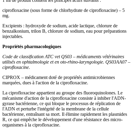
1 ml de produit contient les principes actifs suivants :
ciprofloxacine (sous forme de chlorhydrate de ciprofloxacine) – 5
mg.
Excipients : hydroxyde de sodium, acide lactique, chlorure de
benzalkonium, trilon B, chlorure de sodium, eau pour préparations
injectables.
Propriétés pharmacologiques
Code de classification ATC vet QS03 – médicaments vétérinaires
utilisés en ophtalmologie et en oto-rhino-laryngologie. QS03AA07 –
ciprofloxacine.
CIPROX – médicament doté de propriétés antimicrobiennes
marquées, dues à l'action de la ciprofloxacine.
La ciprofloxacine appartient au groupe des fluoroquinolones. Le
mécanisme d'action de la ciprofloxacine consiste à inhiber l'ADN-
gyrase bactérienne, ce qui bloque le processus de réplication de
l'ADN et perturbe l'intégrité de la membrane de la cellule
bactérienne, entraînant sa mort. Il élimine rapidement les plasmides
R, ce qui empêche le développement d'une résistance des micro-
organismes à la ciprofloxacine.