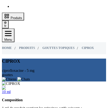
Produits
fr
Menu
HOME
PRODUITS
GOUTTES TOPIQUES
CIPROX
CIPROX
ciprofloxacine - 5 mg
gouttes
10 ml
Composition