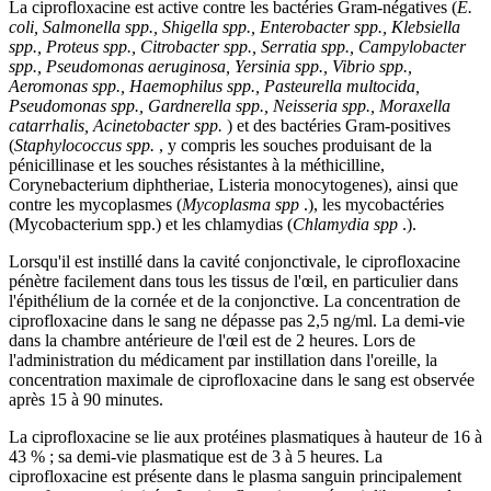
La ciprofloxacine est active contre les bactéries Gram-négatives (
E.
coli, Salmonella spp., Shigella spp., Enterobacter spp., Klebsiella
spp., Proteus spp., Citrobacter spp., Serratia spp., Campylobacter
spp., Pseudomonas aeruginosa, Yersinia spp., Vibrio spp.,
Aeromonas spp., Haemophilus spp., Pasteurella multocida,
Pseudomonas spp., Gardnerella spp., Neisseria spp., Moraxella
catarrhalis, Acinetobacter spp.
) et des bactéries Gram-positives
(
Staphylococcus spp.
, y compris les souches produisant de la
pénicillinase et les souches résistantes à la méthicilline,
Corynebacterium diphtheriae, Listeria monocytogenes), ainsi que
contre les mycoplasmes (
Mycoplasma spp
.), les mycobactéries
(Mycobacterium spp.) et les chlamydias (
Chlamydia spp
.).
Lorsqu'il est instillé dans la cavité conjonctivale, le ciprofloxacine
pénètre facilement dans tous les tissus de l'œil, en particulier dans
l'épithélium de la cornée et de la conjonctive. La concentration de
ciprofloxacine dans le sang ne dépasse pas 2,5 ng/ml. La demi-vie
dans la chambre antérieure de l'œil est de 2 heures. Lors de
l'administration du médicament par instillation dans l'oreille, la
concentration maximale de ciprofloxacine dans le sang est observée
après 15 à 90 minutes.
La ciprofloxacine se lie aux protéines plasmatiques à hauteur de 16 à
43 % ; sa demi-vie plasmatique est de 3 à 5 heures. La
ciprofloxacine est présente dans le plasma sanguin principalement