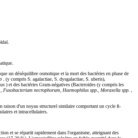
ïdal.
atique.
oque un déséquilibre osmotique et la mort des bactéries en phase de
p
. (y compris S. agalactiae, S. dysgalactiae, S. uberis),
eus
) et des bactéries Gram-négatives (Bacteroides (y compris les
spp., Fusobacterium necrophorum, Haemophilus spp., Moraxella spp.
,
 en raison d'un noyau structurel similaire comportant un cycle ß-
laires et intracellulaires.
ection et se répartit rapidement dans l'organisme, atteignant des