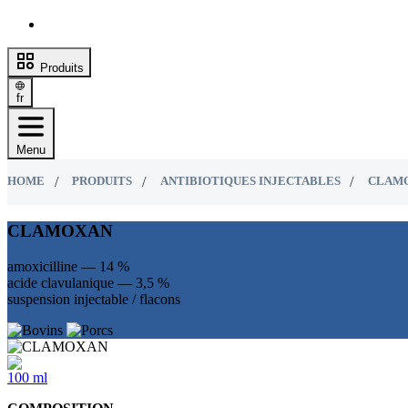
Produits
fr
Menu
HOME
PRODUITS
ANTIBIOTIQUES INJECTABLES
CLAM
CLAMOXAN
amoxicilline — 14 %
acide clavulanique — 3,5 %
suspension injectable / flacons
100 ml