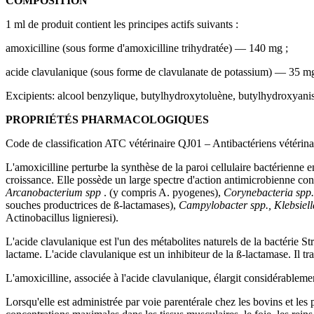
COMPOSITION
1 ml de produit contient les principes actifs suivants :
amoxicilline (sous forme d'amoxicilline trihydratée) — 140 mg ;
acide clavulanique (sous forme de clavulanate de potassium) — 35 m
Excipients: alcool benzylique, butylhydroxytoluène, butylhydroxyaniso
PROPRIÉTÉS PHARMACOLOGIQUES
Code de classification ATC vétérinaire QJ01 – Antibactériens vétérin
L'amoxicilline perturbe la synthèse de la paroi cellulaire bactérienne
croissance. Elle possède un large spectre d'action antimicrobienne con
Arcanobacterium spp
. (y compris A. pyogenes),
Corynebacteria spp.,
souches productrices de ß-lactamases),
Campylobacter spp., Klebsiell
Actinobacillus lignieresi).
L'acide clavulanique est l'un des métabolites naturels de la bactérie S
lactame. L'acide clavulanique est un inhibiteur de la ß-lactamase. Il trav
L'amoxicilline, associée à l'acide clavulanique, élargit considérablem
Lorsqu'elle est administrée par voie parentérale chez les bovins et les p