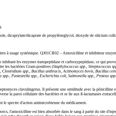
g.
le, dicaprylate/dicaprate de propylèneglycol, dioxyde de silicium collo
aires à usage systémique. QJ01CR02 – Amoxicilline et inhibiteur enzym
 en inhibant les enzymes transpeptidase et carboxypeptidase, ce qui prov
tre les bactéries Gram-positives (
Staphylococcus spp., Streptococcus sp
 Clostridium spp., Bacillus anthracis, Actinomyces bovis, Bacillus cer
a spp., Pasteurella spp., Escherichia coli, Salmonella spp., Proteus 
treptomyces clavulingerus. Il présente une similitude avec la pénicilline
erse la paroi cellulaire des bactéries et se lie aux ß-lactamases extracellu
ent le spectre d'action antimicrobienne du médicament.
orcs, l'amoxicilline est bien absorbée dans le sang à partir du site d'inj