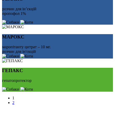
розчин для ін’єкцій
пропофол 1%
МАРОКС
маропітанту цитрат – 10 мг.
розчин для ін'єкцій
ГЕПАКС
гепатопротектор
1
2