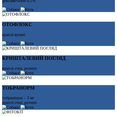
дексаметазон 0,1%
ОТОФЛОКС
краплі вушні
КРИШТАЛЕВИЙ ПОГЛЯД
краплі очні, розчин
ТОБРАНОРМ
тобраміцин – 3 мг
краплі очні, розчин